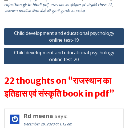
at
e
itt
ai
ar
rajasthan gk in hindi pdf
,
राजस्थान का इतिहास एवं संस्कृति class 12
,
s
gr
er
l
e
राजस्थान माध्यमिक शिक्षा बोर्ड की पुरानी पुस्तकें डाउनलोड
A
a
p
m
Post
Child development and educational psychology
p
online test-19
navigation
Child development and educational psychology
online test-20
22 thoughts on “राजस्थान का
इतिहास एवं संस्कृति book in pdf”
Rd meena
says:
December 20, 2020 at 1:12 am