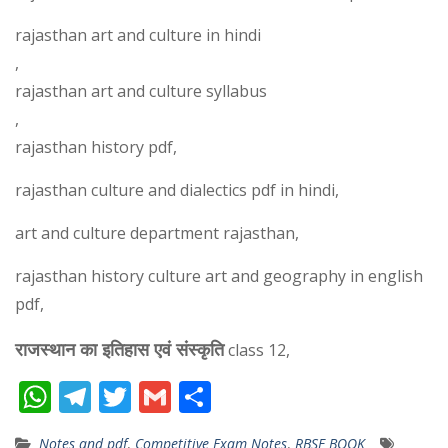
rajasthan art and culture in hindi
,
rajasthan art and culture syllabus
,
rajasthan history pdf,
rajasthan culture and dialectics pdf in hindi,
art and culture department rajasthan,
rajasthan history culture art and geography in english
pdf,
राजस्थान का इतिहास एवं संस्कृति
class 12,
W
T
T
G
S
h
el
w
m
h
Notes and pdf
,
Competitive Exam Notes
,
RBSE BOOK