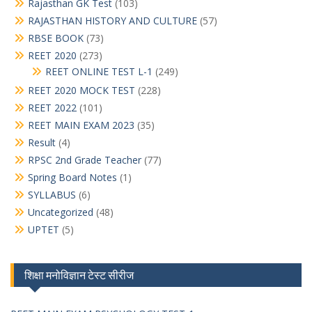
Rajasthan GK Test
(103)
RAJASTHAN HISTORY AND CULTURE
(57)
RBSE BOOK
(73)
REET 2020
(273)
REET ONLINE TEST L-1
(249)
REET 2020 MOCK TEST
(228)
REET 2022
(101)
REET MAIN EXAM 2023
(35)
Result
(4)
RPSC 2nd Grade Teacher
(77)
Spring Board Notes
(1)
SYLLABUS
(6)
Uncategorized
(48)
UPTET
(5)
शिक्षा मनोविज्ञान टेस्ट सीरीज