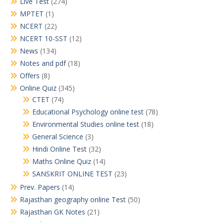
Live Test
(274)
MPTET
(1)
NCERT
(22)
NCERT 10-SST
(12)
News
(134)
Notes and pdf
(18)
Offers
(8)
Online Quiz
(345)
CTET
(74)
Educational Psychology online test
(78)
Environmental Studies online test
(18)
General Science
(3)
Hindi Online Test
(32)
Maths Online Quiz
(14)
SANSKRIT ONLINE TEST
(23)
Prev. Papers
(14)
Rajasthan geography online Test
(50)
Rajasthan GK Notes
(21)