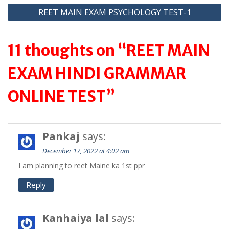
p
REET MAIN EXAM PSYCHOLOGY TEST-1
11 thoughts on “REET MAIN
EXAM HINDI GRAMMAR
ONLINE TEST”
Pankaj
says:
December 17, 2022 at 4:02 am
I am planning to reet Maine ka 1st ppr
Reply
Kanhaiya lal
says: