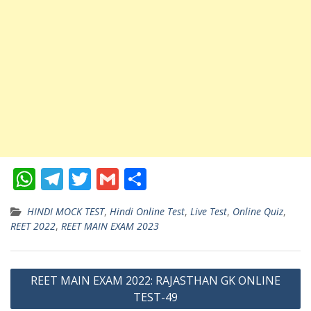
W
T
T
G
S
h
el
w
m
h
HINDI MOCK TEST
,
Hindi Online Test
,
Live Test
,
Online Quiz
,
at
e
itt
ai
ar
REET 2022
,
REET MAIN EXAM 2023
s
gr
er
l
e
A
a
Post
REET MAIN EXAM 2022: RAJASTHAN GK ONLINE
p
m
TEST-49
navigation