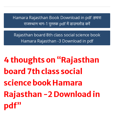
Post
Hamara Rajasthan Book Download in pdf :हमारा
राजस्थान भाग-1 पुस्तक pdf में डाउनलोड करें
navigation
Rajasthan board 8th class social science book
Hamara Rajasthan -3 Download in pdf
4 thoughts on “Rajasthan
board 7th class social
science book Hamara
Rajasthan -2 Download in
pdf”