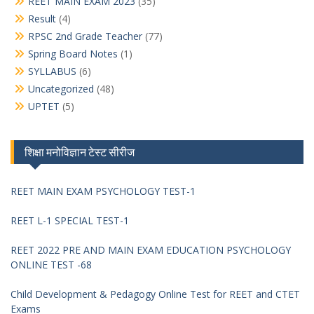
REET MAIN EXAM 2023
(35)
Result
(4)
RPSC 2nd Grade Teacher
(77)
Spring Board Notes
(1)
SYLLABUS
(6)
Uncategorized
(48)
UPTET
(5)
शिक्षा मनोविज्ञान टेस्ट सीरीज
REET MAIN EXAM PSYCHOLOGY TEST-1
REET L-1 SPECIAL TEST-1
REET 2022 PRE AND MAIN EXAM EDUCATION PSYCHOLOGY
ONLINE TEST -68
Child Development & Pedagogy Online Test for REET and CTET
Exams