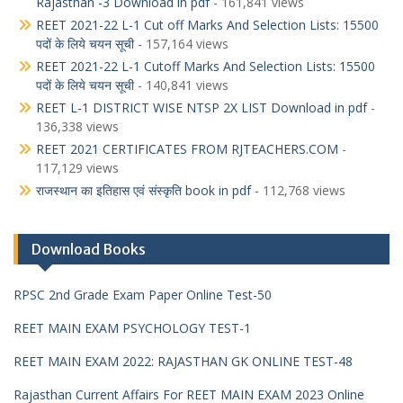
Rajasthan -3 Download in pdf
- 161,841 views
REET 2021-22 L-1 Cut off Marks And Selection Lists: 15500
पदों के लिये चयन सूची
- 157,164 views
REET 2021-22 L-1 Cutoff Marks And Selection Lists: 15500
पदों के लिये चयन सूची
- 140,841 views
REET L-1 DISTRICT WISE NTSP 2X LIST Download in pdf
-
136,338 views
REET 2021 CERTIFICATES FROM RJTEACHERS.COM
-
117,129 views
राजस्थान का इतिहास एवं संस्कृति book in pdf
- 112,768 views
Download Books
RPSC 2nd Grade Exam Paper Online Test-50
REET MAIN EXAM PSYCHOLOGY TEST-1
REET MAIN EXAM 2022: RAJASTHAN GK ONLINE TEST-48
Rajasthan Current Affairs For REET MAIN EXAM 2023 Online