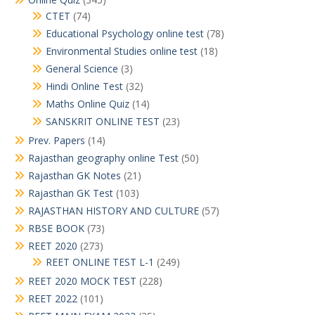
CTET
(74)
Educational Psychology online test
(78)
Environmental Studies online test
(18)
General Science
(3)
Hindi Online Test
(32)
Maths Online Quiz
(14)
SANSKRIT ONLINE TEST
(23)
Prev. Papers
(14)
Rajasthan geography online Test
(50)
Rajasthan GK Notes
(21)
Rajasthan GK Test
(103)
RAJASTHAN HISTORY AND CULTURE
(57)
RBSE BOOK
(73)
REET 2020
(273)
REET ONLINE TEST L-1
(249)
REET 2020 MOCK TEST
(228)
REET 2022
(101)