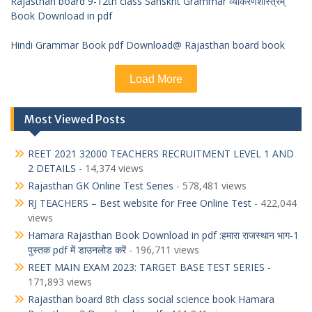
Rajasthan board 9-12th class Sanskrit Grammar व्याकरणशास्त्रम्
Book Download in pdf
Hindi Grammar Book pdf Download@ Rajasthan board book
Load More
Most Viewed Posts
REET 2021 32000 TEACHERS RECRUITMENT LEVEL 1 AND
2 DETAILS
- 14,374 views
Rajasthan GK Online Test Series
- 578,481 views
RJ TEACHERS – Best website for Free Online Test
- 422,044
views
Hamara Rajasthan Book Download in pdf :हमारा राजस्थान भाग-1
पुस्तक pdf में डाउनलोड करें
- 196,711 views
REET MAIN EXAM 2023: TARGET BASE TEST SERIES
-
171,893 views
Rajasthan board 8th class social science book Hamara