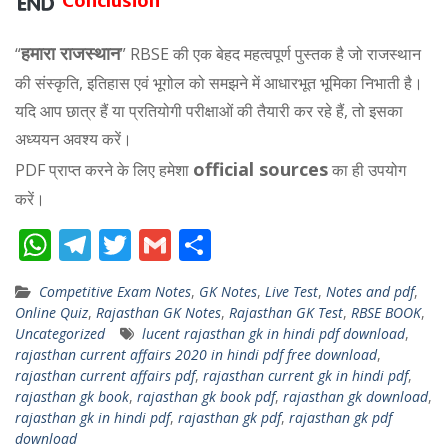
Conclusion
हमारा राजस्थान
“
” RBSE की एक बेहद महत्वपूर्ण पुस्तक है जो राजस्थान
की संस्कृति, इतिहास एवं भूगोल को समझने में आधारभूत भूमिका निभाती है।
यदि आप छात्र हैं या प्रतियोगी परीक्षाओं की तैयारी कर रहे हैं, तो इसका
अध्ययन अवश्य करें।
official sources
PDF प्राप्त करने के लिए हमेशा
का ही उपयोग
करें।
W
T
T
G
S
h
el
w
m
h
Competitive Exam Notes
,
GK Notes
,
Live Test
,
Notes and pdf
,
at
e
itt
ai
ar
Online Quiz
,
Rajasthan GK Notes
,
Rajasthan GK Test
,
RBSE BOOK
,
s
gr
er
l
e
Uncategorized
lucent rajasthan gk in hindi pdf download
,
rajasthan current affairs 2020 in hindi pdf free download
,
A
a
rajasthan current affairs pdf
,
rajasthan current gk in hindi pdf
,
p
m
rajasthan gk book
,
rajasthan gk book pdf
,
rajasthan gk download
,
rajasthan gk in hindi pdf
,
rajasthan gk pdf
,
rajasthan gk pdf
p
download