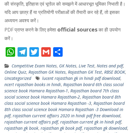
की संस्कृति, इतिहास एवं भूगोल को समझने में आधारभूत भूमिका निभाती है।
यदि आप छात्र हैं या प्रतियोगी परीक्षाओं की तैयारी कर रहे हैं, तो इसका
अध्ययन अवश्य करें।
official sources
PDF प्राप्त करने के लिए हमेशा
का ही उपयोग
करें।
W
T
T
G
S
h
el
w
m
h
Competitive Exam Notes
,
GK Notes
,
Live Test
,
Notes and pdf
,
at
e
itt
ai
ar
Online Quiz
,
Rajasthan GK Notes
,
Rajasthan GK Test
,
RBSE BOOK
,
s
gr
er
l
e
Uncategorized
lucent rajasthan gk in hindi pdf download
,
ncert rajasthan books in hindi
,
Rajasthan board 6th class social
A
a
science book Hamara Rajasthan-1
,
Rajasthan board 7th class
p
m
social science book Hamara Rajasthan-2
,
Rajasthan board 8th
class social science book Hamara Rajasthan -3
,
Rajasthan board
p
8th class social science book Hamara Rajasthan -3 Download in
pdf
,
rajasthan current affairs 2020 in hindi pdf free download
,
rajasthan current affairs pdf
,
rajasthan current gk in hindi pdf
,
rajasthan gk book
,
rajasthan gk book pdf
,
rajasthan gk download
,