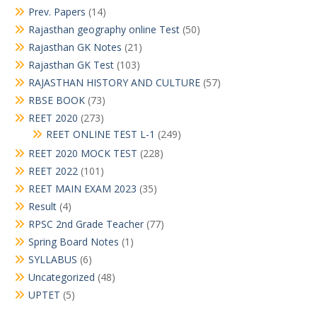
Prev. Papers
(14)
Rajasthan geography online Test
(50)
Rajasthan GK Notes
(21)
Rajasthan GK Test
(103)
RAJASTHAN HISTORY AND CULTURE
(57)
RBSE BOOK
(73)
REET 2020
(273)
REET ONLINE TEST L-1
(249)
REET 2020 MOCK TEST
(228)
REET 2022
(101)
REET MAIN EXAM 2023
(35)
Result
(4)
RPSC 2nd Grade Teacher
(77)
Spring Board Notes
(1)
SYLLABUS
(6)
Uncategorized
(48)
UPTET
(5)