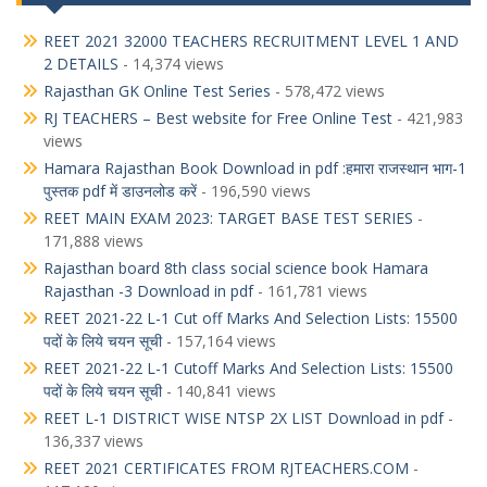
REET 2021 32000 TEACHERS RECRUITMENT LEVEL 1 AND
2 DETAILS
- 14,374 views
Rajasthan GK Online Test Series
- 578,472 views
RJ TEACHERS – Best website for Free Online Test
- 421,983
views
Hamara Rajasthan Book Download in pdf :हमारा राजस्थान भाग-1
पुस्तक pdf में डाउनलोड करें
- 196,590 views
REET MAIN EXAM 2023: TARGET BASE TEST SERIES
-
171,888 views
Rajasthan board 8th class social science book Hamara
Rajasthan -3 Download in pdf
- 161,781 views
REET 2021-22 L-1 Cut off Marks And Selection Lists: 15500
पदों के लिये चयन सूची
- 157,164 views
REET 2021-22 L-1 Cutoff Marks And Selection Lists: 15500
पदों के लिये चयन सूची
- 140,841 views
REET L-1 DISTRICT WISE NTSP 2X LIST Download in pdf
-
136,337 views
REET 2021 CERTIFICATES FROM RJTEACHERS.COM
-