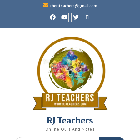
Skip
therjteachers@gmail.com
to
content
facebook
youtube
Twitter
WhatsApp
RJ Teachers
Online Quiz And Notes
Search