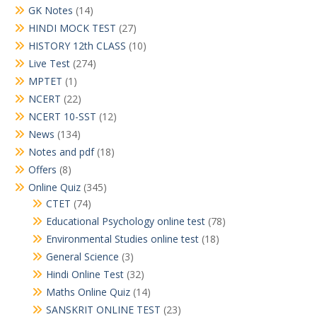
GK Notes
(14)
HINDI MOCK TEST
(27)
HISTORY 12th CLASS
(10)
Live Test
(274)
MPTET
(1)
NCERT
(22)
NCERT 10-SST
(12)
News
(134)
Notes and pdf
(18)
Offers
(8)
Online Quiz
(345)
CTET
(74)
Educational Psychology online test
(78)
Environmental Studies online test
(18)
General Science
(3)
Hindi Online Test
(32)
Maths Online Quiz
(14)
SANSKRIT ONLINE TEST
(23)