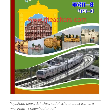
Rajasthan board 8th class social science book Hamara
Rajasthan -3 Download in pdf