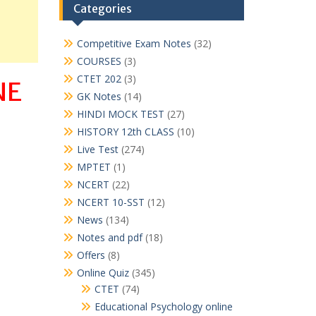
Categories
Competitive Exam Notes
(32)
COURSES
(3)
CTET 202
(3)
NE
GK Notes
(14)
HINDI MOCK TEST
(27)
HISTORY 12th CLASS
(10)
Live Test
(274)
MPTET
(1)
NCERT
(22)
NCERT 10-SST
(12)
News
(134)
Notes and pdf
(18)
Offers
(8)
Online Quiz
(345)
CTET
(74)
Educational Psychology online