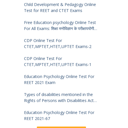
Child Development & Pedagogy Online
Test for REET and CTET Exams
Free Education psychology Online Test
For All Exams: शिक्षा मनोविज्ञान के परीक्षापयोगी
प्रश्न
CDP Online Test For
CTET,MPTET,HTET,UPTET Exams-2
CDP Online Test For
CTET,MPTET,HTET,UPTET Exams-1
Education Psychology Online Test For
REET 2021 Exam
Types of disabilities mentioned in the
Rights of Persons with Disabilities Act
2016 and symptoms of identification
Education Psychology Online Test For
REET 2021-67