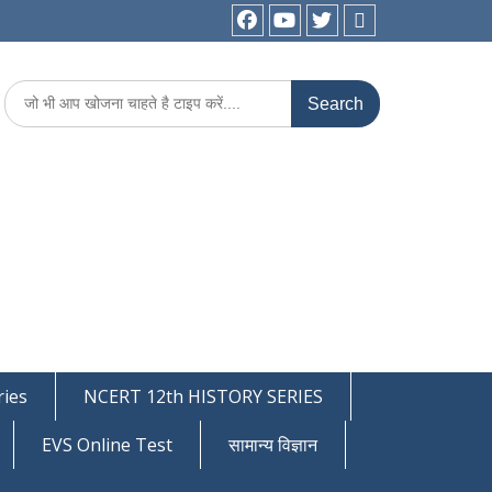
facebook
youtube
Twitter
WhatsApp
Search
for:
ies
NCERT 12th HISTORY SERIES
EVS Online Test
सामान्य विज्ञान