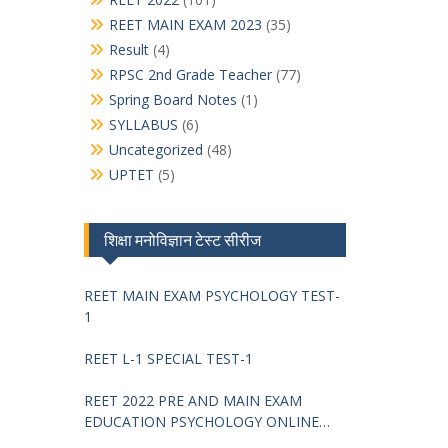
REET MAIN EXAM 2023
(35)
Result
(4)
RPSC 2nd Grade Teacher
(77)
Spring Board Notes
(1)
SYLLABUS
(6)
Uncategorized
(48)
UPTET
(5)
शिक्षा मनोविज्ञान टेस्ट सीरीज
REET MAIN EXAM PSYCHOLOGY TEST-
1
REET L-1 SPECIAL TEST-1
REET 2022 PRE AND MAIN EXAM
EDUCATION PSYCHOLOGY ONLINE
TEST -68