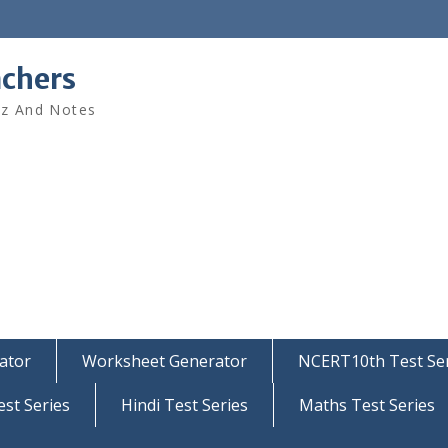
achers
iz And Notes
ator
Worksheet Generator
NCERT10th Test Ser
est Series
Hindi Test Series
Maths Test Series