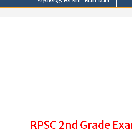
Psychology For REET Main Exam
RPSC 2nd Grade Exa