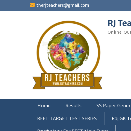
Skip
therjteachers@gmail.com
to
content
RJ Te
Online Qu
Home
Results
SS Paper Gener
REET TARGET TEST SERIES
Raj GK T