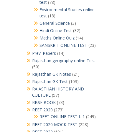
test
(78)
Environmental Studies online
test
(18)
General Science
(3)
Hindi Online Test
(32)
Maths Online Quiz
(14)
SANSKRIT ONLINE TEST
(23)
Prev. Papers
(14)
Rajasthan geography online Test
(50)
Rajasthan GK Notes
(21)
Rajasthan GK Test
(103)
RAJASTHAN HISTORY AND
CULTURE
(57)
RBSE BOOK
(73)
REET 2020
(273)
REET ONLINE TEST L-1
(249)
REET 2020 MOCK TEST
(228)
REET 2022
(101)