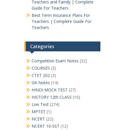
Teachers and Family | Complete
Guide For Teachers
Best Term Insurance Plans For
Teachers | Complete Guide For
Teachers
Categories
Competitive Exam Notes
(32)
COURSES
(3)
CTET 202
(3)
GK Notes
(14)
HINDI MOCK TEST
(27)
HISTORY 12th CLASS
(10)
Live Test
(274)
MPTET
(1)
NCERT
(22)
NCERT 10-SST
(12)