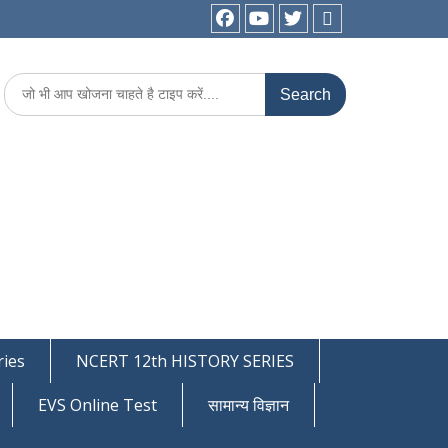
facebook
youtube
Twitter
WhatsApp
Search
for:
ies
NCERT 12th HISTORY SERIES
EVS Online Test
सामान्य विज्ञान