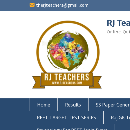
Skip
therjteachers@gmail.com
to
content
RJ Te
Online Qu
Home
Results
SS Paper Gener
REET TARGET TEST SERIES
Raj GK T