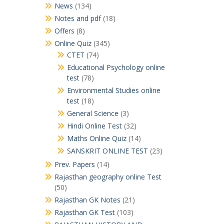
News
(134)
Notes and pdf
(18)
Offers
(8)
Online Quiz
(345)
CTET
(74)
Educational Psychology online
test
(78)
Environmental Studies online
test
(18)
General Science
(3)
Hindi Online Test
(32)
Maths Online Quiz
(14)
SANSKRIT ONLINE TEST
(23)
Prev. Papers
(14)
Rajasthan geography online Test
(50)
Rajasthan GK Notes
(21)
Rajasthan GK Test
(103)