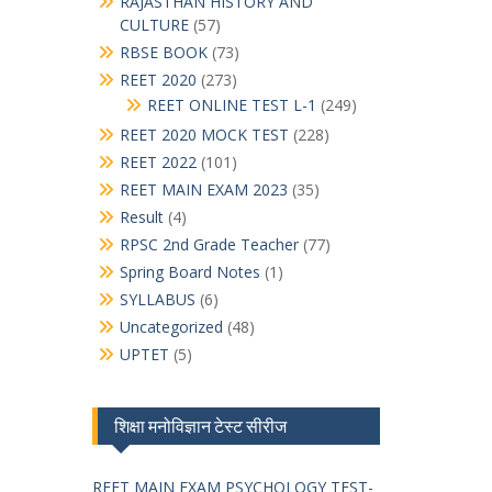
RAJASTHAN HISTORY AND
CULTURE
(57)
RBSE BOOK
(73)
REET 2020
(273)
REET ONLINE TEST L-1
(249)
REET 2020 MOCK TEST
(228)
REET 2022
(101)
REET MAIN EXAM 2023
(35)
Result
(4)
RPSC 2nd Grade Teacher
(77)
Spring Board Notes
(1)
SYLLABUS
(6)
Uncategorized
(48)
UPTET
(5)
शिक्षा मनोविज्ञान टेस्ट सीरीज
REET MAIN EXAM PSYCHOLOGY TEST-