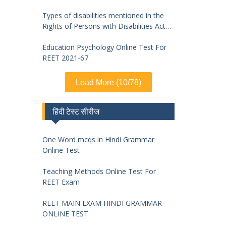
Types of disabilities mentioned in the
Rights of Persons with Disabilities Act
2016 and symptoms of identification
Education Psychology Online Test For
REET 2021-67
Load More (10/78)
हिंदी टेस्ट सीरीज
One Word mcqs in Hindi Grammar
Online Test
Teaching Methods Online Test For
REET Exam
REET MAIN EXAM HINDI GRAMMAR
ONLINE TEST