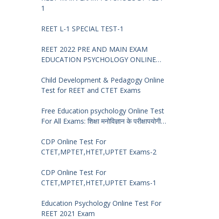
1
REET L-1 SPECIAL TEST-1
REET 2022 PRE AND MAIN EXAM
EDUCATION PSYCHOLOGY ONLINE
TEST -68
Child Development & Pedagogy Online
Test for REET and CTET Exams
Free Education psychology Online Test
For All Exams: शिक्षा मनोविज्ञान के परीक्षापयोगी
प्रश्न
CDP Online Test For
CTET,MPTET,HTET,UPTET Exams-2
CDP Online Test For
CTET,MPTET,HTET,UPTET Exams-1
Education Psychology Online Test For
REET 2021 Exam