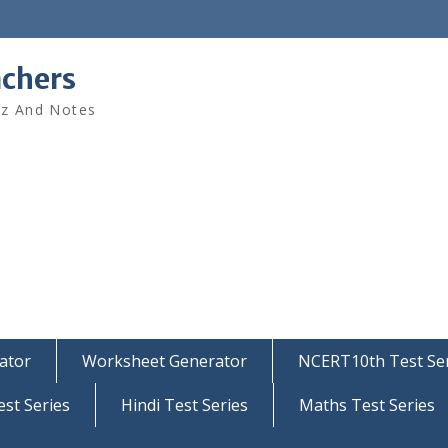
achers
iz And Notes
ator
Worksheet Generator
NCERT10th Test Ser
est Series
Hindi Test Series
Maths Test Series