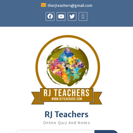
Skip
therjteachers@gmail.com
to
content
facebook
youtube
Twitter
WhatsApp
RJ Teachers
Online Quiz And Notes
Search