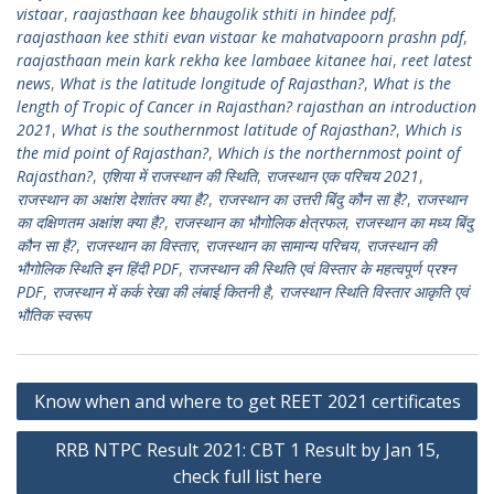
vistaar
,
raajasthaan kee bhaugolik sthiti in hindee pdf
,
raajasthaan kee sthiti evan vistaar ke mahatvapoorn prashn pdf
,
raajasthaan mein kark rekha kee lambaee kitanee hai
,
reet latest
news
,
What is the latitude longitude of Rajasthan?
,
What is the
length of Tropic of Cancer in Rajasthan? rajasthan an introduction
2021
,
What is the southernmost latitude of Rajasthan?
,
Which is
the mid point of Rajasthan?
,
Which is the northernmost point of
Rajasthan?
,
एशिया में राजस्थान की स्थिति
,
राजस्थान एक परिचय 2021
,
राजस्थान का अक्षांश देशांतर क्या है?
,
राजस्थान का उत्तरी बिंदु कौन सा है?
,
राजस्थान
का दक्षिणतम अक्षांश क्या है?
,
राजस्थान का भौगोलिक क्षेत्रफल
,
राजस्थान का मध्य बिंदु
कौन सा है?
,
राजस्थान का विस्तार
,
राजस्थान का सामान्य परिचय
,
राजस्थान की
भौगोलिक स्थिति इन हिंदी PDF
,
राजस्थान की स्थिति एवं विस्तार के महत्वपूर्ण प्रश्न
PDF
,
राजस्थान में कर्क रेखा की लंबाई कितनी है
,
राजस्थान स्थिति विस्तार आकृति एवं
भौतिक स्वरूप
Post
Know when and where to get REET 2021 certificates
navigation
RRB NTPC Result 2021: CBT 1 Result by Jan 15,
check full list here