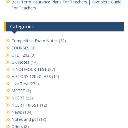
Best Term Insurance Plans For Teachers | Complete Guide
For Teachers
Categories
Competitive Exam Notes
(32)
COURSES
(3)
CTET 202
(3)
GK Notes
(14)
HINDI MOCK TEST
(27)
HISTORY 12th CLASS
(10)
Live Test
(274)
MPTET
(1)
NCERT
(22)
NCERT 10-SST
(12)
News
(134)
Notes and pdf
(18)
Offers
(8)