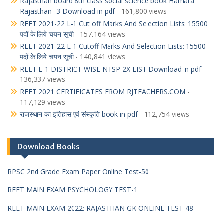
Rajasthan board 8th class social science book Hamara
Rajasthan -3 Download in pdf
- 161,800 views
REET 2021-22 L-1 Cut off Marks And Selection Lists: 15500
पदों के लिये चयन सूची
- 157,164 views
REET 2021-22 L-1 Cutoff Marks And Selection Lists: 15500
पदों के लिये चयन सूची
- 140,841 views
REET L-1 DISTRICT WISE NTSP 2X LIST Download in pdf
-
136,337 views
REET 2021 CERTIFICATES FROM RJTEACHERS.COM
-
117,129 views
राजस्थान का इतिहास एवं संस्कृति book in pdf
- 112,754 views
Download Books
RPSC 2nd Grade Exam Paper Online Test-50
REET MAIN EXAM PSYCHOLOGY TEST-1
REET MAIN EXAM 2022: RAJASTHAN GK ONLINE TEST-48