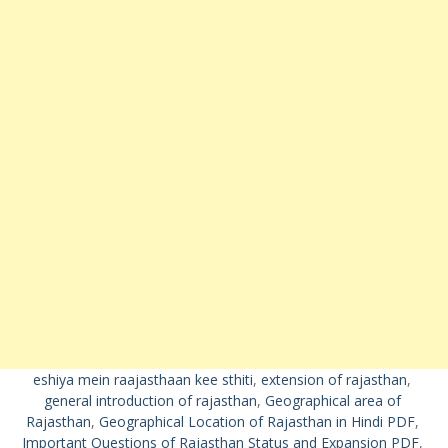
eshiya mein raajasthaan kee sthiti
, 
extension of rajasthan
, 
general introduction of rajasthan
, 
Geographical area of ​​
Rajasthan
, 
Geographical Location of Rajasthan in Hindi PDF
, 
Important Questions of Rajasthan Status and Expansion PDF
, 