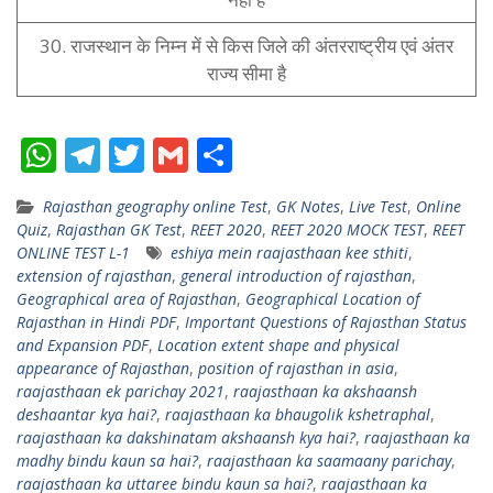
30. राजस्थान के निम्न में से किस जिले की अंतरराष्ट्रीय एवं अंतर
राज्य सीमा है
W
T
T
G
S
h
el
w
m
h
Rajasthan geography online Test
,
GK Notes
,
Live Test
,
Online
at
e
itt
ai
ar
Quiz
,
Rajasthan GK Test
,
REET 2020
,
REET 2020 MOCK TEST
,
REET
s
gr
er
l
e
ONLINE TEST L-1
eshiya mein raajasthaan kee sthiti
,
extension of rajasthan
,
general introduction of rajasthan
,
A
a
Geographical area of ​​Rajasthan
,
Geographical Location of
p
m
Rajasthan in Hindi PDF
,
Important Questions of Rajasthan Status
and Expansion PDF
,
Location extent shape and physical
p
appearance of Rajasthan
,
position of rajasthan in asia
,
raajasthaan ek parichay 2021
,
raajasthaan ka akshaansh
deshaantar kya hai?
,
raajasthaan ka bhaugolik kshetraphal
,
raajasthaan ka dakshinatam akshaansh kya hai?
,
raajasthaan ka
madhy bindu kaun sa hai?
,
raajasthaan ka saamaany parichay
,
raajasthaan ka uttaree bindu kaun sa hai?
,
raajasthaan ka