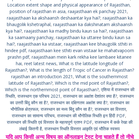
Location extent shape and physical appearance of Rajasthan
, 
position of rajasthan in asia
, 
raajasthaan ek parichay 2021
, 
raajasthaan ka akshaansh deshaantar kya hai?
, 
raajasthaan ka
bhaugolik kshetraphal
, 
raajasthaan ka dakshinatam akshaansh
kya hai?
, 
raajasthaan ka madhy bindu kaun sa hai?
, 
raajasthaan
ka saamaany parichay
, 
raajasthaan ka uttaree bindu kaun sa
hai?
, 
raajasthaan ka vistaar
, 
raajasthaan kee bhaugolik sthiti in
hindee pdf
, 
raajasthaan kee sthiti evan vistaar ke mahatvapoorn
prashn pdf
, 
raajasthaan mein kark rekha kee lambaee kitanee
hai
, 
reet latest news
, 
What is the latitude longitude of
Rajasthan?
, 
What is the length of Tropic of Cancer in Rajasthan?
rajasthan an introduction 2021
, 
What is the southernmost
latitude of Rajasthan?
, 
Which is the mid point of Rajasthan?
, 
Which is the northernmost point of Rajasthan?
, 
एशिया में राजस्थान की
स्थिति
, 
राजस्थान एक परिचय 2021
, 
राजस्थान का अक्षांश देशांतर क्या है?
, 
राजस्थान
का उत्तरी बिंदु कौन सा है?
, 
राजस्थान का दक्षिणतम अक्षांश क्या है?
, 
राजस्थान का
भौगोलिक क्षेत्रफल
, 
राजस्थान का मध्य बिंदु कौन सा है?
, 
राजस्थान का विस्तार
, 
राजस्थान का सामान्य परिचय
, 
राजस्थान की भौगोलिक स्थिति इन हिंदी PDF
, 
राजस्थान की स्थिति एवं विस्तार के महत्वपूर्ण प्रश्न PDF
, 
राजस्थान में कर्क रेखा की
लंबाई कितनी है
, 
राजस्थान स्थिति विस्तार आकृति एवं भौतिक स्वरूप
यदि आप किसी अन्य विषय का ऑनलाइन टेस्ट देना चाहते हैं तो नीचे