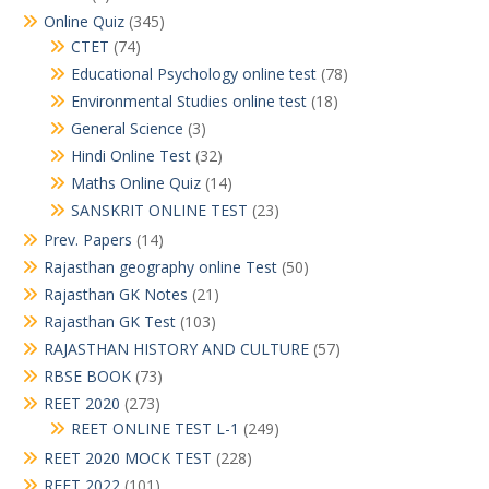
Online Quiz
(345)
CTET
(74)
Educational Psychology online test
(78)
Environmental Studies online test
(18)
General Science
(3)
Hindi Online Test
(32)
Maths Online Quiz
(14)
SANSKRIT ONLINE TEST
(23)
Prev. Papers
(14)
Rajasthan geography online Test
(50)
Rajasthan GK Notes
(21)
Rajasthan GK Test
(103)
RAJASTHAN HISTORY AND CULTURE
(57)
RBSE BOOK
(73)
REET 2020
(273)
REET ONLINE TEST L-1
(249)
REET 2020 MOCK TEST
(228)
REET 2022
(101)