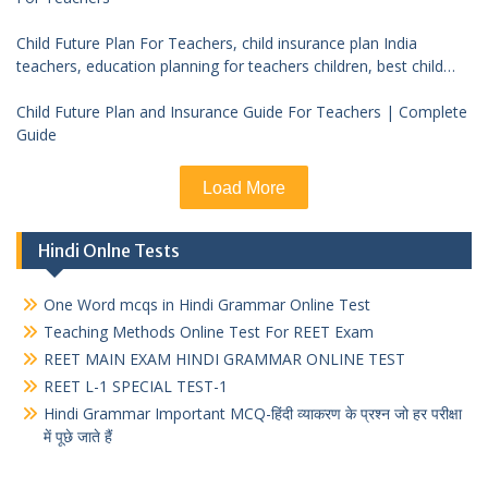
Child Future Plan For Teachers, child insurance plan India
teachers, education planning for teachers children, best child
investment plan India, teacher financial planning child future
Child Future Plan and Insurance Guide For Teachers | Complete
Guide
Load More
Hindi Onlne Tests
One Word mcqs in Hindi Grammar Online Test
Teaching Methods Online Test For REET Exam
REET MAIN EXAM HINDI GRAMMAR ONLINE TEST
REET L-1 SPECIAL TEST-1
Hindi Grammar Important MCQ-हिंदी व्याकरण के प्रश्न जो हर परीक्षा
में पूछे जाते हैं