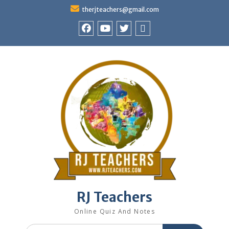
Skip
therjteachers@gmail.com
to
content
facebook
youtube
Twitter
WhatsApp
RJ Teachers
Online Quiz And Notes
Search