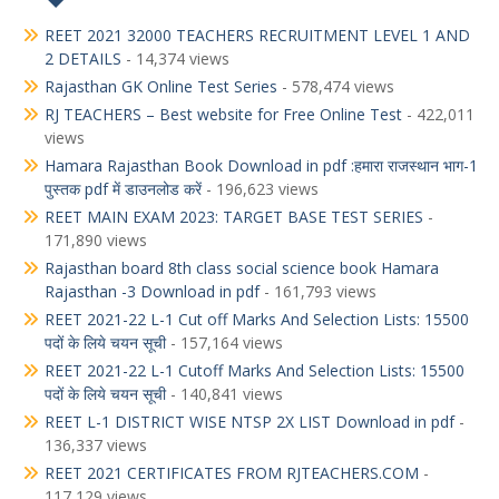
REET 2021 32000 TEACHERS RECRUITMENT LEVEL 1 AND
2 DETAILS
- 14,374 views
Rajasthan GK Online Test Series
- 578,474 views
RJ TEACHERS – Best website for Free Online Test
- 422,011
views
Hamara Rajasthan Book Download in pdf :हमारा राजस्थान भाग-1
पुस्तक pdf में डाउनलोड करें
- 196,623 views
REET MAIN EXAM 2023: TARGET BASE TEST SERIES
-
171,890 views
Rajasthan board 8th class social science book Hamara
Rajasthan -3 Download in pdf
- 161,793 views
REET 2021-22 L-1 Cut off Marks And Selection Lists: 15500
पदों के लिये चयन सूची
- 157,164 views
REET 2021-22 L-1 Cutoff Marks And Selection Lists: 15500
पदों के लिये चयन सूची
- 140,841 views
REET L-1 DISTRICT WISE NTSP 2X LIST Download in pdf
-
136,337 views
REET 2021 CERTIFICATES FROM RJTEACHERS.COM
-
117,129 views