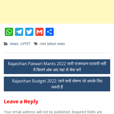
W
T
T
G
S
h
el
w
m
h
News
,
UPTET
reet latest news
at
e
itt
ai
ar
s
gr
er
l
e
Post
A
a
Rajasthan Patwari Marks 2022 जारी राजस्थान पटवारी भर्ती
p
m
में कितने अंक आए यहां से चेक करें
navigation
p
Rajasthan Budget 2022: जाने सभी घोषणा जो आपके लिए
जरूरी हैं
Leave a Reply
Your email address will not be published.
Required fields are