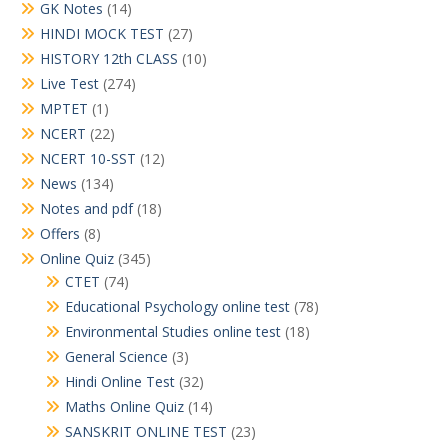
GK Notes
(14)
HINDI MOCK TEST
(27)
HISTORY 12th CLASS
(10)
Live Test
(274)
MPTET
(1)
NCERT
(22)
NCERT 10-SST
(12)
News
(134)
Notes and pdf
(18)
Offers
(8)
Online Quiz
(345)
CTET
(74)
Educational Psychology online test
(78)
Environmental Studies online test
(18)
General Science
(3)
Hindi Online Test
(32)
Maths Online Quiz
(14)
SANSKRIT ONLINE TEST
(23)