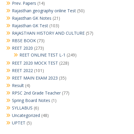
Prev. Papers
(14)
Rajasthan geography online Test
(50)
Rajasthan GK Notes
(21)
Rajasthan GK Test
(103)
RAJASTHAN HISTORY AND CULTURE
(57)
RBSE BOOK
(73)
REET 2020
(273)
REET ONLINE TEST L-1
(249)
REET 2020 MOCK TEST
(228)
REET 2022
(101)
REET MAIN EXAM 2023
(35)
Result
(4)
RPSC 2nd Grade Teacher
(77)
Spring Board Notes
(1)
SYLLABUS
(6)
Uncategorized
(48)
UPTET
(5)