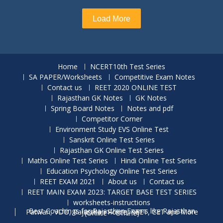
Load More
Home
NCERT10th Test Series
SA PAPER/Worksheets
Competitive Exam Notes
Contact us
REET 2020 ONLINE TEST
Rajasthan GK Notes
GK Notes
Spring Board Notes
Notes and pdf
Competitor Corner
Environment Study EVS Online Test
Sanskrit Online Test Series
Rajasthan GK Online Test Series
Maths Online Test Series
Hindi Online Test Series
Education Psychology Online Test Series
REET EXAM 2021
About us
Contact us
REET MAIN EXAM 2023: TARGET BASE TEST SERIES
worksheets-instructions
Best Coachings for Rajasthan Exams like Rajasthan Patwari, VDO, Rajasthan Police, REET, CET and More (Online + Offline)