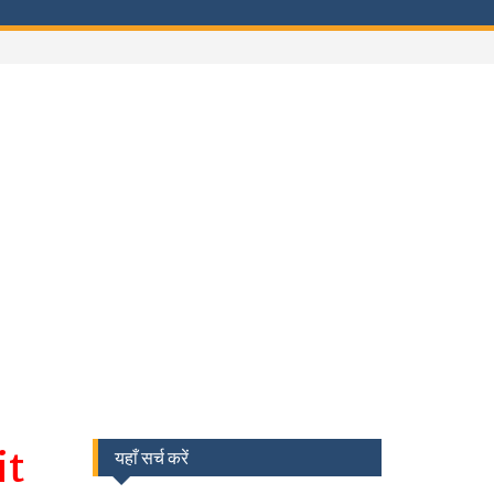
it
यहाँ सर्च करें