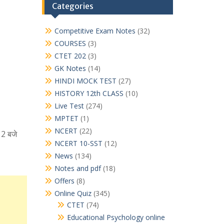
Categories
Competitive Exam Notes
(32)
COURSES
(3)
CTET 202
(3)
GK Notes
(14)
HINDI MOCK TEST
(27)
HISTORY 12th CLASS
(10)
Live Test
(274)
MPTET
(1)
NCERT
(22)
12 बजे
NCERT 10-SST
(12)
News
(134)
Notes and pdf
(18)
Offers
(8)
Online Quiz
(345)
CTET
(74)
Educational Psychology online