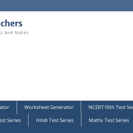
achers
iz And Notes
ator
Worksheet Generator
NCERT10th Test Ser
est Series
Hindi Test Series
Maths Test Series