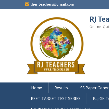
Skip
therjteachers@gmail.com
to
content
RJ Te
Online Qu
Home
Results
SS Paper Gener
REET TARGET TEST SERIES
Raj GK T