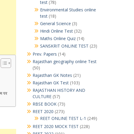
test
(78)
Environmental Studies online
test
(18)
General Science
(3)
Hindi Online Test
(32)
Maths Online Quiz
(14)
SANSKRIT ONLINE TEST
(23)
Prev. Papers
(14)
Rajasthan geography online Test
(50)
Rajasthan GK Notes
(21)
Rajasthan GK Test
(103)
RAJASTHAN HISTORY AND
ाम पर
CULTURE
(57)
RBSE BOOK
(73)
REET 2020
(273)
REET ONLINE TEST L-1
(249)
REET 2020 MOCK TEST
(228)
REET 2022
(101)