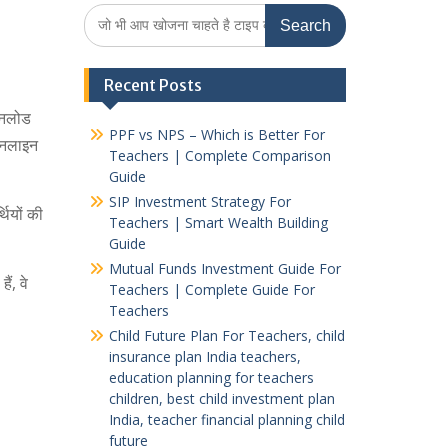
Search
for:
Recent Posts
उनलोड
PPF vs NPS – Which is Better For
 ऑनलाइन
Teachers | Complete Comparison
Guide
SIP Investment Strategy For
थियों की
Teachers | Smart Wealth Building
Guide
Mutual Funds Investment Guide For
ं, वे
Teachers | Complete Guide For
Teachers
Child Future Plan For Teachers, child
insurance plan India teachers,
education planning for teachers
children, best child investment plan
India, teacher financial planning child
future