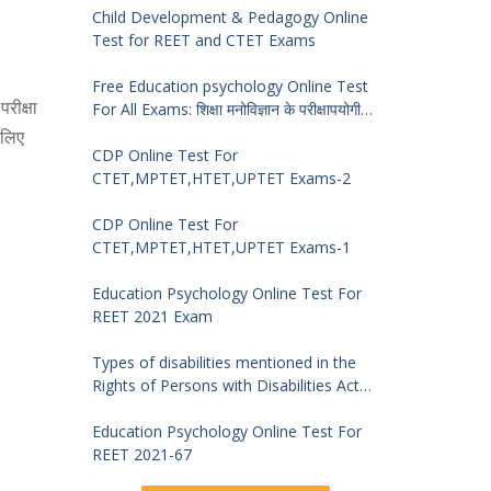
Child Development & Pedagogy Online
Test for REET and CTET Exams
Free Education psychology Online Test
रीक्षा
For All Exams: शिक्षा मनोविज्ञान के परीक्षापयोगी
प्रश्न
 लिए
CDP Online Test For
CTET,MPTET,HTET,UPTET Exams-2
CDP Online Test For
CTET,MPTET,HTET,UPTET Exams-1
Education Psychology Online Test For
REET 2021 Exam
Types of disabilities mentioned in the
Rights of Persons with Disabilities Act
2016 and symptoms of identification
Education Psychology Online Test For
REET 2021-67