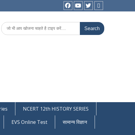
facebook
youtube
Twitter
WhatsApp
Search
for:
ies
NCERT 12th HISTORY SERIES
EVS Online Test
सामान्य विज्ञान