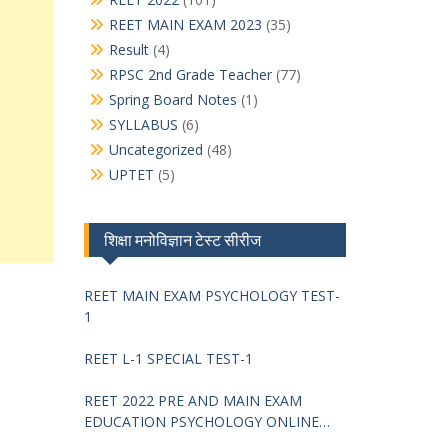
REET MAIN EXAM 2023
(35)
Result
(4)
RPSC 2nd Grade Teacher
(77)
Spring Board Notes
(1)
SYLLABUS
(6)
Uncategorized
(48)
UPTET
(5)
शिक्षा मनोविज्ञान टेस्ट सीरीज
REET MAIN EXAM PSYCHOLOGY TEST-
1
REET L-1 SPECIAL TEST-1
REET 2022 PRE AND MAIN EXAM
EDUCATION PSYCHOLOGY ONLINE
TEST -68