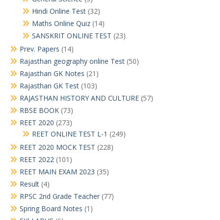
Hindi Online Test
(32)
Maths Online Quiz
(14)
SANSKRIT ONLINE TEST
(23)
Prev. Papers
(14)
Rajasthan geography online Test
(50)
Rajasthan GK Notes
(21)
Rajasthan GK Test
(103)
RAJASTHAN HISTORY AND CULTURE
(57)
RBSE BOOK
(73)
REET 2020
(273)
REET ONLINE TEST L-1
(249)
REET 2020 MOCK TEST
(228)
REET 2022
(101)
REET MAIN EXAM 2023
(35)
Result
(4)
RPSC 2nd Grade Teacher
(77)
Spring Board Notes
(1)