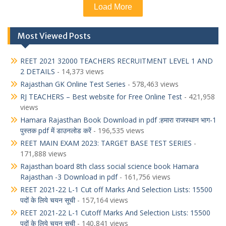
Load More
Most Viewed Posts
REET 2021 32000 TEACHERS RECRUITMENT LEVEL 1 AND
2 DETAILS
- 14,373 views
Rajasthan GK Online Test Series
- 578,463 views
RJ TEACHERS – Best website for Free Online Test
- 421,958
views
Hamara Rajasthan Book Download in pdf :हमारा राजस्थान भाग-1
पुस्तक pdf में डाउनलोड करें
- 196,535 views
REET MAIN EXAM 2023: TARGET BASE TEST SERIES
-
171,888 views
Rajasthan board 8th class social science book Hamara
Rajasthan -3 Download in pdf
- 161,756 views
REET 2021-22 L-1 Cut off Marks And Selection Lists: 15500
पदों के लिये चयन सूची
- 157,164 views
REET 2021-22 L-1 Cutoff Marks And Selection Lists: 15500
पदों के लिये चयन सूची
- 140,841 views