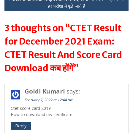
हर परीक्षा में पूछे जाते हैं
3 thoughts on “CTET Result
for December 2021 Exam:
CTET Result And Score Card
Download कब होंगें”
Goldi Kumari
says:
February 7, 2022 at 12:44 pm
Ctet score card 2019.
How to download my certificate
Reply