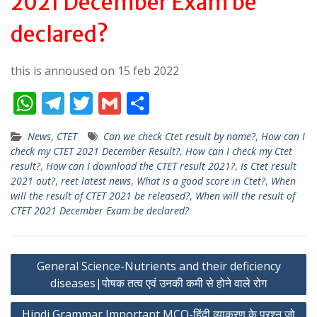
2021 December Exam be
declared?
this is annoused on 15 feb 2022
W
T
T
G
S
h
el
w
m
h
News
,
CTET
Can we check Ctet result by name?
,
How can I
at
e
itt
ai
ar
check my CTET 2021 December Result?
,
How can I check my Ctet
s
gr
er
l
e
result?
,
How can I download the CTET result 2021?
,
Is Ctet result
2021 out?
,
reet latest news
,
What is a good score in Ctet?
,
When
A
a
will the result of CTET 2021 be released?
,
When will the result of
p
m
CTET 2021 December Exam be declared?
p
Post
General Science-Nutrients and their deficiency
diseases|पोषक तत्व एवं उनकी कमी से होने वाले रोग
navigation
Hindi Grammar Important MCQ-हिंदी व्याकरण के प्रश्न जो