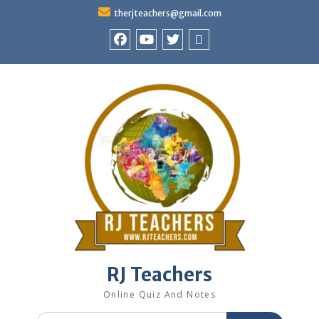
Skip
therjteachers@gmail.com
to
content
facebook
youtube
Twitter
WhatsApp
RJ Teachers
Online Quiz And Notes
Search