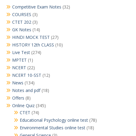
Competitive Exam Notes
(32)
COURSES
(3)
CTET 202
(3)
GK Notes
(14)
HINDI MOCK TEST
(27)
HISTORY 12th CLASS
(10)
Live Test
(274)
MPTET
(1)
NCERT
(22)
NCERT 10-SST
(12)
News
(134)
Notes and pdf
(18)
Offers
(8)
Online Quiz
(345)
CTET
(74)
Educational Psychology online test
(78)
Environmental Studies online test
(18)
General Science
(3)