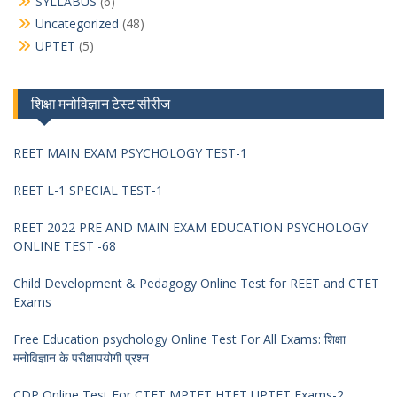
SYLLABUS
(6)
Uncategorized
(48)
UPTET
(5)
शिक्षा मनोविज्ञान टेस्ट सीरीज
REET MAIN EXAM PSYCHOLOGY TEST-1
REET L-1 SPECIAL TEST-1
REET 2022 PRE AND MAIN EXAM EDUCATION PSYCHOLOGY
ONLINE TEST -68
Child Development & Pedagogy Online Test for REET and CTET
Exams
Free Education psychology Online Test For All Exams: शिक्षा
मनोविज्ञान के परीक्षापयोगी प्रश्न
CDP Online Test For CTET,MPTET,HTET,UPTET Exams-2