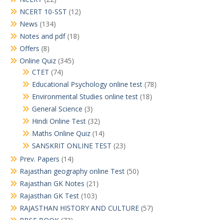
NCERT 10-SST
(12)
News
(134)
Notes and pdf
(18)
Offers
(8)
Online Quiz
(345)
CTET
(74)
Educational Psychology online test
(78)
Environmental Studies online test
(18)
General Science
(3)
Hindi Online Test
(32)
Maths Online Quiz
(14)
SANSKRIT ONLINE TEST
(23)
Prev. Papers
(14)
Rajasthan geography online Test
(50)
Rajasthan GK Notes
(21)
Rajasthan GK Test
(103)
RAJASTHAN HISTORY AND CULTURE
(57)