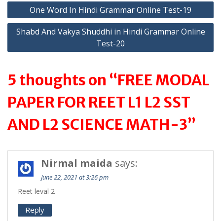
A
a
Post
One Word In Hindi Grammar Online Test-19
p
m
navigation
p
Shabd And Vakya Shuddhi in Hindi Grammar Online
Test-20
5 thoughts on “FREE MODAL
PAPER FOR REET L1 L2 SST
AND L2 SCIENCE MATH-3”
Nirmal maida
says:
June 22, 2021 at 3:26 pm
Reet leval 2
Reply