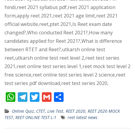
hindi,reet 2021 syllabus pdf,reet 2021 application
form,apply reet 2021,reet 2021 age limit,reet 2021
official website,reet,ptet 2021,Is Reet exam date
changed?,Who conducted Reet 2021?,How many
candidates applied for Reet 2021?,What is difference
between RTET and Reet?,utkarsh online test
reet,utkarsh online test reet level 2,reet test series
2021,reet online test series level 1,reet mock test level 2
free science,reet online test series level 2 science,reet
test series pdf download,reet test series 2020,
W
T
T
G
S
h
el
w
m
h
Online Quiz
,
CTET
,
Live Test
,
REET 2020
,
REET 2020 MOCK
at
e
itt
ai
ar
TEST
,
REET ONLINE TEST L-1
reet latest news
s
gr
er
l
e