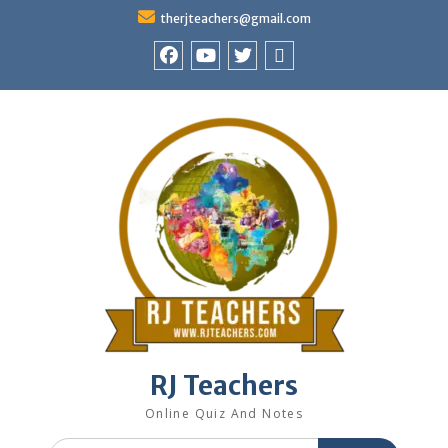
Skip
therjteachers@gmail.com
to
content
facebook
youtube
Twitter
WhatsApp
RJ Teachers
Online Quiz And Notes
Search