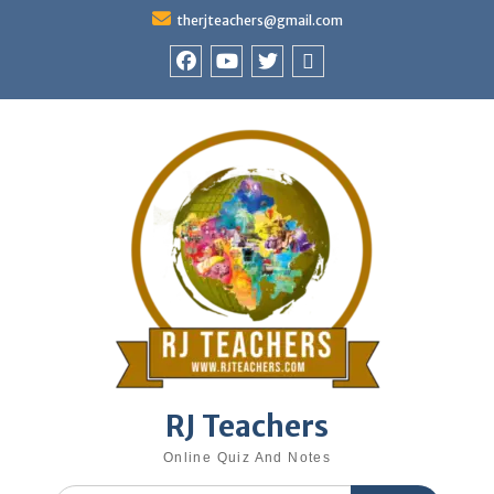
Skip
therjteachers@gmail.com
to
content
facebook
youtube
Twitter
WhatsApp
RJ Teachers
Online Quiz And Notes