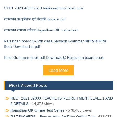
CTET 2020 Admit card Released download now
राजस्थान का इतिहास एवं संस्कृति book in pdf
राजस्थान सामान्य परिचय Rajasthan GK online test
Rajasthan board 9-12th class Sanskrit Grammar व्याकरणशास्त्रम्
Book Download in pdf
Hindi Grammar Book pdf Download@ Rajasthan board book
Load More
Most Viewed Posts
REET 2021 32000 TEACHERS RECRUITMENT LEVEL 1 AND
2 DETAILS
- 14,375 views
Rajasthan GK Online Test Series
- 578,485 views
RJ TEACHERS – Best website for Free Online Test
- 422,073