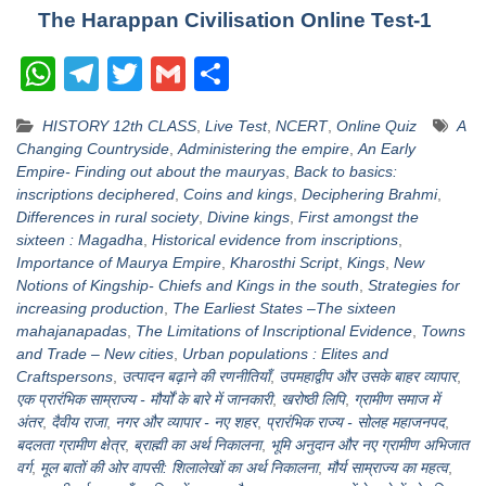
The Harappan Civilisation Online Test-1
W
T
T
G
S
h
el
wi
m
h
HISTORY 12th CLASS
,
Live Test
,
NCERT
,
Online Quiz
A
at
e
tt
ail
ar
Changing Countryside
,
Administering the empire
,
An Early
s
gr
er
e
Empire- Finding out about the mauryas
,
Back to basics:
inscriptions deciphered
,
Coins and kings
,
Deciphering Brahmi
,
A
a
Differences in rural society
,
Divine kings
,
First amongst the
p
m
sixteen : Magadha
,
Historical evidence from inscriptions
,
Importance of Maurya Empire
,
Kharosthi Script
,
Kings
,
New
p
Notions of Kingship- Chiefs and Kings in the south
,
Strategies for
increasing production
,
The Earliest States –The sixteen
mahajanapadas
,
The Limitations of Inscriptional Evidence
,
Towns
and Trade – New cities
,
Urban populations : Elites and
Craftspersons
,
उत्पादन बढ़ाने की रणनीतियाँ
,
उपमहाद्वीप और उसके बाहर व्यापार
,
एक प्रारंभिक साम्राज्य - मौर्यों के बारे में जानकारी
,
खरोष्ठी लिपि
,
ग्रामीण समाज में
अंतर
,
दैवीय राजा
,
नगर और व्यापार - नए शहर
,
प्रारंभिक राज्य - सोलह महाजनपद
,
बदलता ग्रामीण क्षेत्र
,
ब्राह्मी का अर्थ निकालना
,
भूमि अनुदान और नए ग्रामीण अभिजात
वर्ग
,
मूल बातों की ओर वापसी: शिलालेखों का अर्थ निकालना
,
मौर्य साम्राज्य का महत्व
,