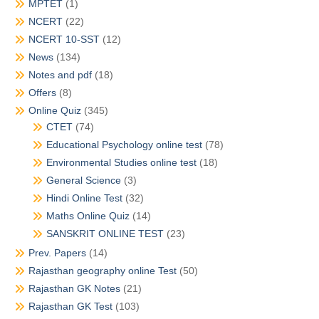
MPTET
(1)
NCERT
(22)
NCERT 10-SST
(12)
News
(134)
Notes and pdf
(18)
Offers
(8)
Online Quiz
(345)
CTET
(74)
Educational Psychology online test
(78)
Environmental Studies online test
(18)
General Science
(3)
Hindi Online Test
(32)
Maths Online Quiz
(14)
SANSKRIT ONLINE TEST
(23)
Prev. Papers
(14)
Rajasthan geography online Test
(50)
Rajasthan GK Notes
(21)
Rajasthan GK Test
(103)