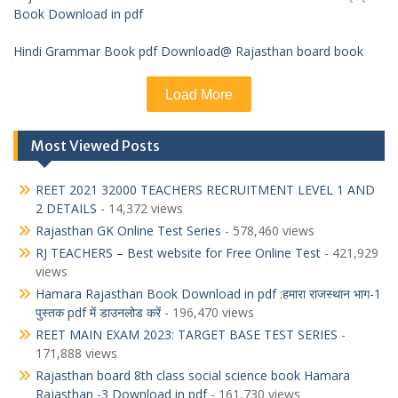
Book Download in pdf
Hindi Grammar Book pdf Download@ Rajasthan board book
Load More
Most Viewed Posts
REET 2021 32000 TEACHERS RECRUITMENT LEVEL 1 AND
2 DETAILS
- 14,372 views
Rajasthan GK Online Test Series
- 578,460 views
RJ TEACHERS – Best website for Free Online Test
- 421,929
views
Hamara Rajasthan Book Download in pdf :हमारा राजस्थान भाग-1
पुस्तक pdf में डाउनलोड करें
- 196,470 views
REET MAIN EXAM 2023: TARGET BASE TEST SERIES
-
171,888 views
Rajasthan board 8th class social science book Hamara
Rajasthan -3 Download in pdf
- 161,730 views