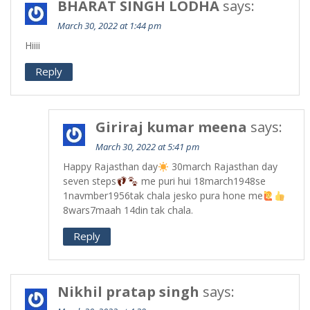
BHARAT SINGH LODHA
says:
March 30, 2022 at 1:44 pm
Hiiii
Reply
Giriraj kumar meena
says:
March 30, 2022 at 5:41 pm
Happy Rajasthan day
30march Rajasthan day
seven steps
me puri hui 18march1948se
1navmber1956tak chala jesko pura hone me
8wars7maah 14din tak chala.
Reply
Nikhil pratap singh
says: