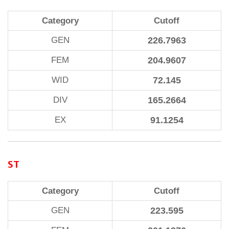
Category
Cutoff
GEN
226.7963
FEM
204.9607
WID
72.145
DIV
165.2664
EX
91.1254
ST
Category
Cutoff
GEN
223.595