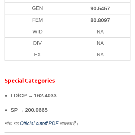
GEN
90.5457
FEM
80.8097
WID
NA
DIV
NA
EX
NA
Special Categories
LD/CP
162.4033
→
SP
200.0665
→
नोट: यह
Official cutoff PDF
उपलब्ध है।