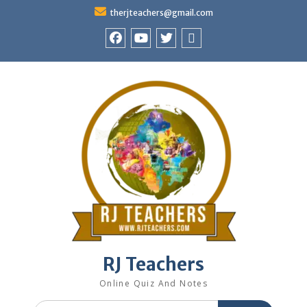
Skip
therjteachers@gmail.com
to
content
facebook
youtube
Twitter
WhatsApp
RJ Teachers
Online Quiz And Notes
Search