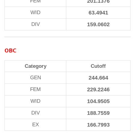
FEM
201.1376
WID
63.4941
DIV
159.0602
OBC
Category
Cutoff
GEN
244.664
FEM
229.2246
WID
104.9505
DIV
188.7559
EX
166.7993