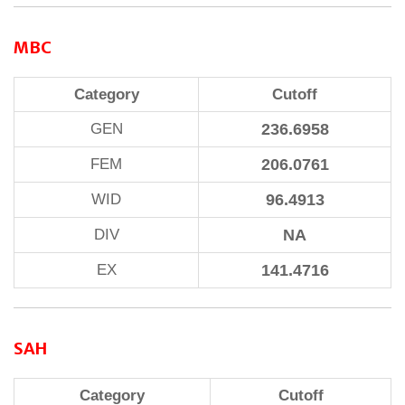
MBC
Category
Cutoff
GEN
236.6958
FEM
206.0761
WID
96.4913
DIV
NA
EX
141.4716
SAH
Category
Cutoff