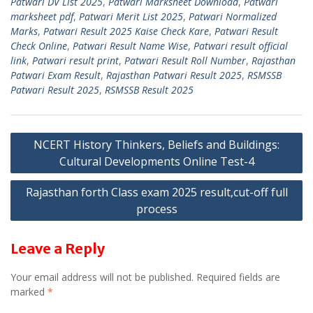
Patwari DV List 2025
,
Patwari Marksheet Download
,
Patwari
s
gr
er
l
e
marksheet pdf
,
Patwari Merit List 2025
,
Patwari Normalized
Marks
,
Patwari Result 2025 Kaise Check Kare
,
Patwari Result
A
a
Check Online
,
Patwari Result Name Wise
,
Patwari result official
p
m
link
,
Patwari result print
,
Patwari Result Roll Number
,
Rajasthan
Patwari Exam Result
,
Rajasthan Patwari Result 2025
,
RSMSSB
p
Patwari Result 2025
,
RSMSSB Result 2025
Post
NCERT History Thinkers, Beliefs and Buildings:
Cultural Developments Online Test-4
navigation
Rajasthan forth Class exam 2025 result,cut-off full
process
Leave a Reply
Your email address will not be published.
Required fields are
marked
*