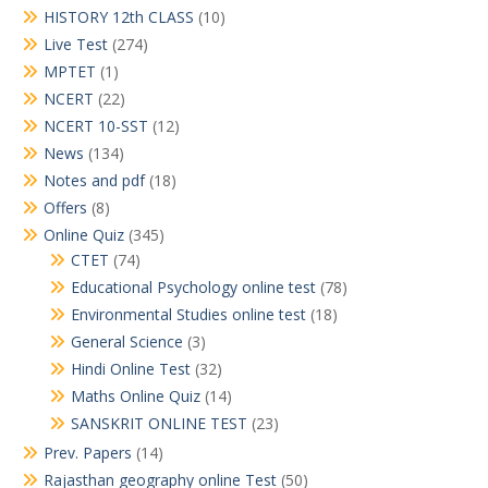
HISTORY 12th CLASS
(10)
Live Test
(274)
MPTET
(1)
NCERT
(22)
NCERT 10-SST
(12)
News
(134)
Notes and pdf
(18)
Offers
(8)
Online Quiz
(345)
CTET
(74)
Educational Psychology online test
(78)
Environmental Studies online test
(18)
General Science
(3)
Hindi Online Test
(32)
Maths Online Quiz
(14)
SANSKRIT ONLINE TEST
(23)
Prev. Papers
(14)
Rajasthan geography online Test
(50)