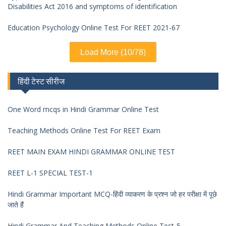
Disabilities Act 2016 and symptoms of identification
Education Psychology Online Test For REET 2021-67
Load More (10/78)
हिंदी टेस्ट सीरीज
One Word mcqs in Hindi Grammar Online Test
Teaching Methods Online Test For REET Exam
REET MAIN EXAM HINDI GRAMMAR ONLINE TEST
REET L-1 SPECIAL TEST-1
Hindi Grammar Important MCQ-हिंदी व्याकरण के प्रश्न जो हर परीक्षा में पूछे
जाते हैं
Hindi Grammar And Teaching Methods Online Test-5