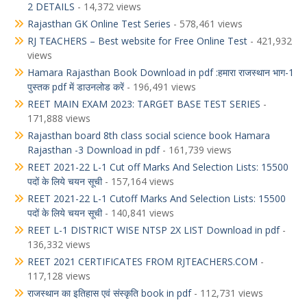
2 DETAILS
- 14,372 views
Rajasthan GK Online Test Series
- 578,461 views
RJ TEACHERS – Best website for Free Online Test
- 421,932
views
Hamara Rajasthan Book Download in pdf :हमारा राजस्थान भाग-1
पुस्तक pdf में डाउनलोड करें
- 196,491 views
REET MAIN EXAM 2023: TARGET BASE TEST SERIES
-
171,888 views
Rajasthan board 8th class social science book Hamara
Rajasthan -3 Download in pdf
- 161,739 views
REET 2021-22 L-1 Cut off Marks And Selection Lists: 15500
पदों के लिये चयन सूची
- 157,164 views
REET 2021-22 L-1 Cutoff Marks And Selection Lists: 15500
पदों के लिये चयन सूची
- 140,841 views
REET L-1 DISTRICT WISE NTSP 2X LIST Download in pdf
-
136,332 views
REET 2021 CERTIFICATES FROM RJTEACHERS.COM
-
117,128 views
राजस्थान का इतिहास एवं संस्कृति book in pdf
- 112,731 views