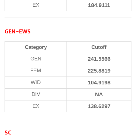
EX
184.9111
GEN-EWS
Category
Cutoff
GEN
241.5566
FEM
225.8819
WID
104.9198
DIV
NA
EX
138.6297
SC