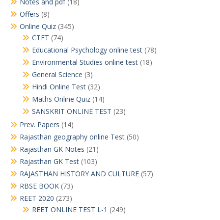
Notes and pdf
(18)
Offers
(8)
Online Quiz
(345)
CTET
(74)
Educational Psychology online test
(78)
Environmental Studies online test
(18)
General Science
(3)
Hindi Online Test
(32)
Maths Online Quiz
(14)
SANSKRIT ONLINE TEST
(23)
Prev. Papers
(14)
Rajasthan geography online Test
(50)
Rajasthan GK Notes
(21)
Rajasthan GK Test
(103)
RAJASTHAN HISTORY AND CULTURE
(57)
RBSE BOOK
(73)
REET 2020
(273)
REET ONLINE TEST L-1
(249)