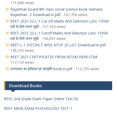
171,888 views
Rajasthan board 8th class social science book Hamara
Rajasthan -3 Download in pdf
- 161,750 views
REET 2021-22 L-1 Cut off Marks And Selection Lists: 15500
पदों के लिये चयन सूची
- 157,164 views
REET 2021-22 L-1 Cutoff Marks And Selection Lists: 15500
पदों के लिये चयन सूची
- 140,841 views
REET L-1 DISTRICT WISE NTSP 2X LIST Download in pdf
-
136,333 views
REET 2021 CERTIFICATES FROM RJTEACHERS.COM
-
117,129 views
राजस्थान का इतिहास एवं संस्कृति book in pdf
- 112,735 views
Download Books
RPSC 2nd Grade Exam Paper Online Test-50
REET MAIN EXAM PSYCHOLOGY TEST-1