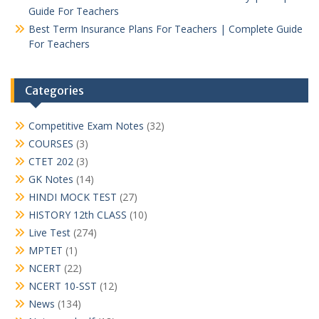
Guide For Teachers
Best Term Insurance Plans For Teachers | Complete Guide
For Teachers
Categories
Competitive Exam Notes
(32)
COURSES
(3)
CTET 202
(3)
GK Notes
(14)
HINDI MOCK TEST
(27)
HISTORY 12th CLASS
(10)
Live Test
(274)
MPTET
(1)
NCERT
(22)
NCERT 10-SST
(12)
News
(134)