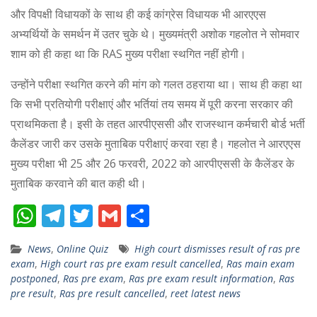
और विपक्षी विधायकों के साथ ही कई कांग्रेस विधायक भी आरएएस
अभ्यर्थियों के समर्थन में उतर चुके थे। मुख्यमंत्री अशोक गहलोत ने सोमवार
शाम को ही कहा था कि RAS मुख्य परीक्षा स्थगित नहीं होगी।
उन्होंने परीक्षा स्थगित करने की मांग को गलत ठहराया था। साथ ही कहा था
कि सभी प्रतियोगी परीक्षाएं और भर्तियां तय समय में पूरी करना सरकार की
प्राथमिकता है। इसी के तहत आरपीएससी और राजस्थान कर्मचारी बोर्ड भर्ती
कैलेंडर जारी कर उसके मुताबिक परीक्षाएं करवा रहा है। गहलोत ने आरएएस
मुख्य परीक्षा भी 25 और 26 फरवरी, 2022 को आरपीएससी के कैलेंडर के
मुताबिक करवाने की बात कही थी।
W
T
T
G
S
h
el
w
m
h
News
,
Online Quiz
High court dismisses result of ras pre
at
e
itt
ai
ar
exam
,
High court ras pre exam result cancelled
,
Ras main exam
s
gr
er
l
e
postponed
,
Ras pre exam
,
Ras pre exam result information
,
Ras
pre result
,
Ras pre result cancelled
,
reet latest news
A
a