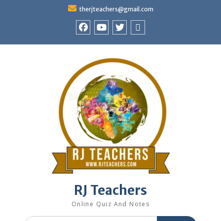
Skip
therjteachers@gmail.com
to
content
facebook
youtube
Twitter
WhatsApp
RJ Teachers
Online Quiz And Notes
Search