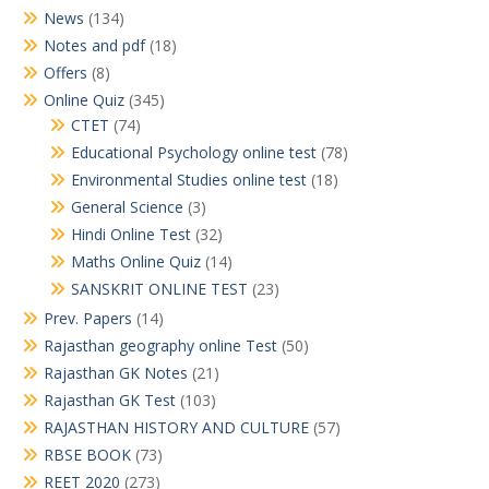
News
(134)
Notes and pdf
(18)
Offers
(8)
Online Quiz
(345)
CTET
(74)
Educational Psychology online test
(78)
Environmental Studies online test
(18)
General Science
(3)
Hindi Online Test
(32)
Maths Online Quiz
(14)
SANSKRIT ONLINE TEST
(23)
Prev. Papers
(14)
Rajasthan geography online Test
(50)
Rajasthan GK Notes
(21)
Rajasthan GK Test
(103)
RAJASTHAN HISTORY AND CULTURE
(57)
RBSE BOOK
(73)
REET 2020
(273)