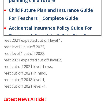
For Teachers | Complete Guide
Accidental Insurance Policy Guide For
Teachers | Complete Safety Plan For
Teachers
Pension Plans and Retirement Insurance
reet 2021 expected cut off level 1,
For Teachers | Complete Guide For
reet level 1 cut off 2022,
Teachers
reet level 1 cut off 2022,
reet 2021 expected cut off level 2,
LIC Policies Comparison For Teachers |
reet cut off 2021 level 1 ews,
Best LIC Plans Guide For Teachers
reet cut off 2021 in hindi,
reet cut off 2018 level 1,
Health Insurance Plans For Teachers and
reet cut off 2021 level -1,
Family | Complete Guide For Teachers
Best Term Insurance Plans For Teachers
Latest News Article: