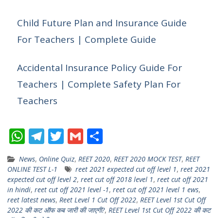
Child Future Plan and Insurance Guide
For Teachers | Complete Guide
Accidental Insurance Policy Guide For
Teachers | Complete Safety Plan For
Teachers
W
T
T
G
S
h
el
w
m
h
News
,
Online Quiz
,
REET 2020
,
REET 2020 MOCK TEST
,
REET
at
e
itt
ai
ar
ONLINE TEST L-1
reet 2021 expected cut off level 1
,
reet 2021
s
gr
er
l
e
expected cut off level 2
,
reet cut off 2018 level 1
,
reet cut off 2021
in hindi
,
reet cut off 2021 level -1
,
reet cut off 2021 level 1 ews
,
A
a
reet latest news
,
Reet Level 1 Cut Off 2022
,
REET Level 1st Cut Off
p
m
2022 की कट ऑफ कब जारी की जाएगी?
,
REET Level 1st Cut Off 2022 की कट