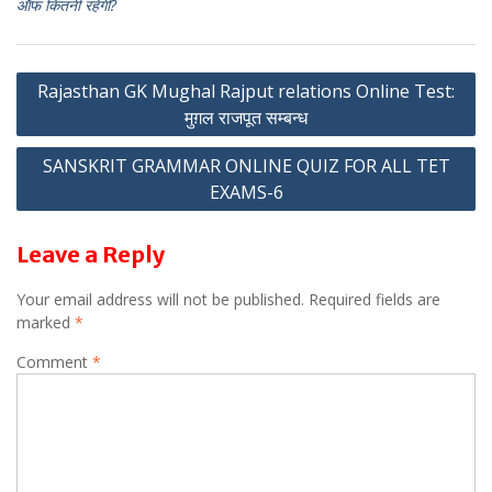
ऑफ कितनी रहेगी?
p
Post
Rajasthan GK Mughal Rajput relations Online Test:
मुग़ल राजपूत सम्बन्ध
navigation
SANSKRIT GRAMMAR ONLINE QUIZ FOR ALL TET
EXAMS-6
Leave a Reply
Your email address will not be published.
Required fields are
marked
*
Comment
*