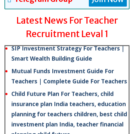
PPF vs NPS – Which is Better For
Teachers | Complete Comparison Guide
Latest News For Teacher
SIP Investment Strategy For Teachers |
Recruitment Leval 1
Smart Wealth Building Guide
Mutual Funds Investment Guide For
Teachers | Complete Guide For Teachers
Child Future Plan For Teachers, child
insurance plan India teachers, education
planning for teachers children, best child
investment plan India, teacher financial
planning child future
Child Future Plan and Insurance Guide