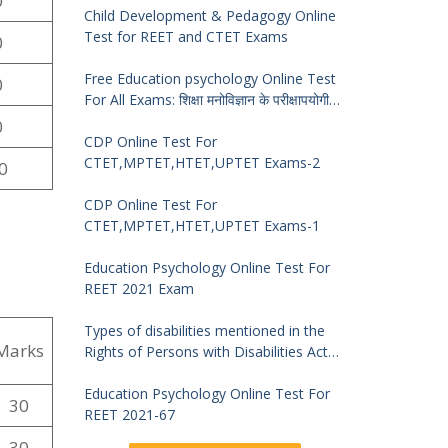
0
Child Development & Pedagogy Online
Test for REET and CTET Exams
0
Free Education psychology Online Test
0
For All Exams: शिक्षा मनोविज्ञान के परीक्षापयोगी
प्रश्न
0
CDP Online Test For
CTET,MPTET,HTET,UPTET Exams-2
0
CDP Online Test For
CTET,MPTET,HTET,UPTET Exams-1
Education Psychology Online Test For
REET 2021 Exam
Types of disabilities mentioned in the
Marks
Rights of Persons with Disabilities Act
2016 and symptoms of identification
Education Psychology Online Test For
30
REET 2021-67
30