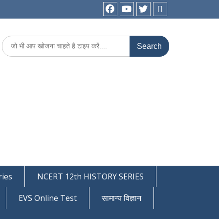
facebook
youtube
Twitter
WhatsApp
Search
for:
ies
NCERT 12th HISTORY SERIES
EVS Online Test
सामान्य विज्ञान