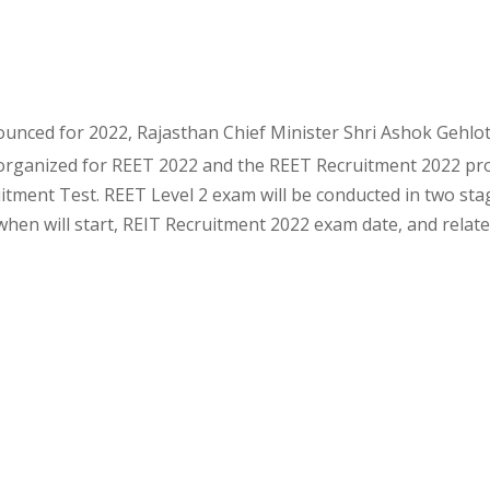
nced for 2022, Rajasthan Chief Minister Shri Ashok Gehlo
 organized for REET 2022 and the REET Recruitment 2022 pr
ruitment Test. REET Level 2 exam will be conducted in two sta
hen will start, REIT Recruitment 2022 exam date, and relat