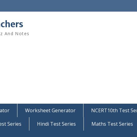
achers
iz And Notes
ator
Worksheet Generator
NCERT10th Test Ser
est Series
Hindi Test Series
Maths Test Series