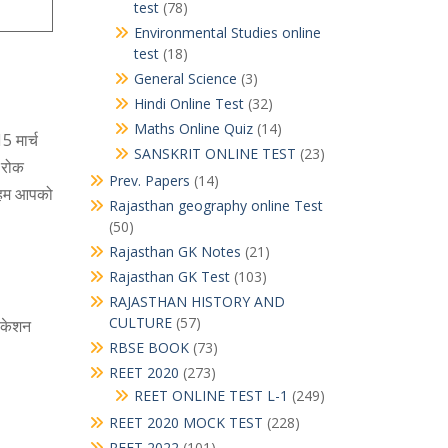
test
(78)
Environmental Studies online
test
(18)
General Science
(3)
Hindi Online Test
(32)
Maths Online Quiz
(14)
 मार्च
SANSKRIT ONLINE TEST
(23)
 रोक
Prev. Papers
(14)
ी हम आपको
Rajasthan geography online Test
(50)
Rajasthan GK Notes
(21)
Rajasthan GK Test
(103)
RAJASTHAN HISTORY AND
CULTURE
(57)
फिकेशन
RBSE BOOK
(73)
REET 2020
(273)
REET ONLINE TEST L-1
(249)
REET 2020 MOCK TEST
(228)
REET 2022
(101)