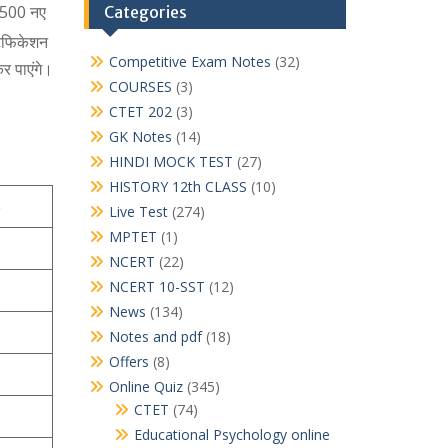
46500 नए
Categories
िफिकेशन
Competitive Exam Notes
(32)
र पाएंगे।
COURSES
(3)
CTET 202
(3)
GK Notes
(14)
HINDI MOCK TEST
(27)
HISTORY 12th CLASS
(10)
)
Live Test
(274)
MPTET
(1)
NCERT
(22)
NCERT 10-SST
(12)
News
(134)
Notes and pdf
(18)
Offers
(8)
Online Quiz
(345)
CTET
(74)
Educational Psychology online