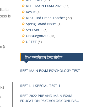
REET MAIN EXAM 2023
(35)
Kalla
Result
(4)
cess is
RPSC 2nd Grade Teacher
(77)
Spring Board Notes
(1)
SYLLABUS
(6)
Uncategorized
(48)
UPTET
(5)
ा है
शिक्षा मनोविज्ञान टेस्ट सीरीज
REET MAIN EXAM PSYCHOLOGY TEST-
1
REET L-1 SPECIAL TEST-1
ks
REET 2022 PRE AND MAIN EXAM
0
EDUCATION PSYCHOLOGY ONLINE
TEST -68