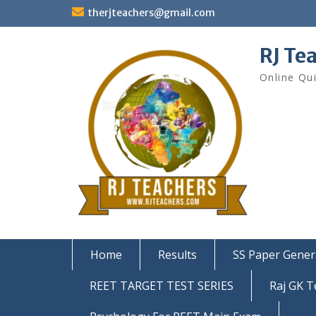
Skip
therjteachers@gmail.com
to
content
RJ Te
Online Qu
Home
Results
SS Paper Gener
REET TARGET TEST SERIES
Raj GK T