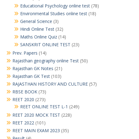
Educational Psychology online test
(78)
Environmental Studies online test
(18)
General Science
(3)
Hindi Online Test
(32)
Maths Online Quiz
(14)
SANSKRIT ONLINE TEST
(23)
Prev. Papers
(14)
Rajasthan geography online Test
(50)
Rajasthan GK Notes
(21)
Rajasthan GK Test
(103)
RAJASTHAN HISTORY AND CULTURE
(57)
RBSE BOOK
(73)
REET 2020
(273)
REET ONLINE TEST L-1
(249)
REET 2020 MOCK TEST
(228)
REET 2022
(101)
REET MAIN EXAM 2023
(35)
Result
(4)