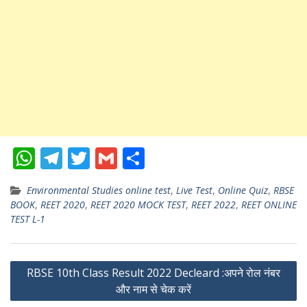
W
T
T
G
S
h
el
w
m
h
Environmental Studies online test
,
Live Test
,
Online Quiz
,
RBSE
at
e
itt
ai
ar
BOOK
,
REET 2020
,
REET 2020 MOCK TEST
,
REET 2022
,
REET ONLINE
s
gr
er
l
e
TEST L-1
A
a
p
m
Post
RBSE 10th Class Result 2022 Decleard :अपने रोल नंबर
p
और नाम से चेक करें
navigation