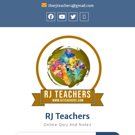
Skip
therjteachers@gmail.com
to
content
facebook
youtube
Twitter
WhatsApp
RJ Teachers
Online Quiz And Notes
Search