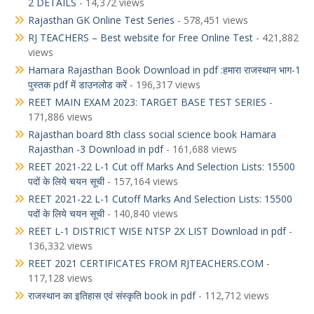
2 DETAILS
- 14,372 views
Rajasthan GK Online Test Series
- 578,451 views
RJ TEACHERS – Best website for Free Online Test
- 421,882
views
Hamara Rajasthan Book Download in pdf :हमारा राजस्थान भाग-1
पुस्तक pdf में डाउनलोड करें
- 196,317 views
REET MAIN EXAM 2023: TARGET BASE TEST SERIES
-
171,886 views
Rajasthan board 8th class social science book Hamara
Rajasthan -3 Download in pdf
- 161,688 views
REET 2021-22 L-1 Cut off Marks And Selection Lists: 15500
पदों के लिये चयन सूची
- 157,164 views
REET 2021-22 L-1 Cutoff Marks And Selection Lists: 15500
पदों के लिये चयन सूची
- 140,840 views
REET L-1 DISTRICT WISE NTSP 2X LIST Download in pdf
-
136,332 views
REET 2021 CERTIFICATES FROM RJTEACHERS.COM
-
117,128 views
राजस्थान का इतिहास एवं संस्कृति book in pdf
- 112,712 views