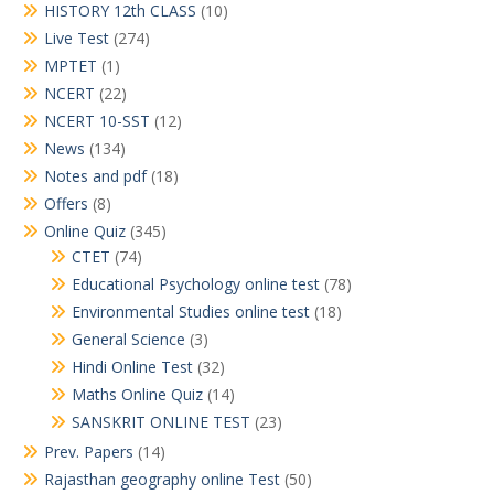
HISTORY 12th CLASS
(10)
Live Test
(274)
MPTET
(1)
NCERT
(22)
NCERT 10-SST
(12)
News
(134)
Notes and pdf
(18)
Offers
(8)
Online Quiz
(345)
CTET
(74)
Educational Psychology online test
(78)
Environmental Studies online test
(18)
General Science
(3)
Hindi Online Test
(32)
Maths Online Quiz
(14)
SANSKRIT ONLINE TEST
(23)
Prev. Papers
(14)
Rajasthan geography online Test
(50)