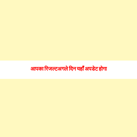
आपका रिजल्टअगले दिन यहाँ अपडेट होगा