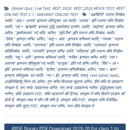
h
el
w
m
h
Online Quiz
,
Live Test
,
REET 2020
,
REET 2020 MOCK TEST
,
REET
at
e
itt
ai
ar
ONLINE TEST L-1
,
SANSKRIT ONLINE TEST
"अक्षौहिणी" पदस्य विच्छेद:
s
gr
er
l
e
भवति
,
"अच् + अन्तम्" इत्यस्य संधियुक्त: पदं भवति
,
"अन्वय:" इति पदस्य संधि विच्छेदः
भवति
,
"उप + ऋच्छति" इत्यत्र वृद्धि एकादेशात् प्रयोगः भवति
,
"कर्तृणम्" इत्यत्र सन्धि:
A
a
अस्ति
,
"कृष्णैकत्वम्" पदे संधि: अस्ति
,
"गृहेSस्मि" इति पदस्य संधि विच्छेदः भवति
,
p
m
"देवेश:" इत्यत्र सन्धि: अस्ति
,
"धातृ + अंश:" इत्यस्य सन्धिपदं भवति
,
"नायक:" पदस्य
संधि विच्छेदः भवति
,
"न्रात्मज:" इति पदस्य संधि विच्छेदः भवति
,
"पठत्वत्र" इत्यस्य
p
संधिविच्छेद: भवति
,
"पतंजलि" इत्यत्र सन्धि: वर्तते
,
"पवित्रम्" इति पदस्य संधि विच्छेदः
भवति
,
"मधु + अरि:" इत्यस्य सन्धिपदं भवति
,
"मनीषा" इत्यत्र सन्धि: वर्तते
,
"राम +
अयनम्" इत्यस्य संधियुक्तं पदं भवति
,
"वटवृक्षः" इति पदे सन्धि अस्ति
,
"शिव + आ +
इहि" इत्यस्य सन्धिपदं भवति
,
"श्रीश:" इत्यस्य सन्धिविच्छेद: अस्ति
,
"सदा + ऋण:"
इत्यस्य संधियुक्त: पदं भवति
,
"स्व + ईर: इत्यत्र संधि: स्यात्
,
reet latest news
,
अधोलिखितेषु भिन्न पदं अस्ति
,
गुण सन्धि विधायक सूत्रम् अस्ति
,
दीर्घ संधि के उदाहरण
संस्कृत में
,
यण् सन्धे: उदाहरणम् अस्ति
,
यण् सन्धे: उदाहरणम् नास्ति
,
वृद्धियुक्तम् पदम्
नास्ति
,
संधि उदाहरण PDF
,
संधि पहचानने की ट्रिक
,
संस्कृत में संधि कितने प्रकार की
होती है
,
संस्कृत शब्द में कौन सी संधि है
,
संस्कृत संधि PDF
,
संस्कृत संधि पीडीऍफ़
,
संस्कृत संधि सूत्र PDF
,
संस्कृत स्वर सन्धि
,
स्वर संधि संस्कृत में
Post
RBSE Books PDF Download 2019-20 for class 1 to