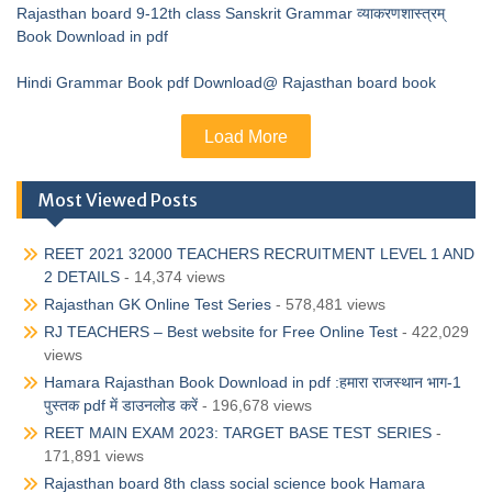
Rajasthan board 9-12th class Sanskrit Grammar व्याकरणशास्त्रम्
Book Download in pdf
Hindi Grammar Book pdf Download@ Rajasthan board book
Load More
Most Viewed Posts
REET 2021 32000 TEACHERS RECRUITMENT LEVEL 1 AND
2 DETAILS
- 14,374 views
Rajasthan GK Online Test Series
- 578,481 views
RJ TEACHERS – Best website for Free Online Test
- 422,029
views
Hamara Rajasthan Book Download in pdf :हमारा राजस्थान भाग-1
पुस्तक pdf में डाउनलोड करें
- 196,678 views
REET MAIN EXAM 2023: TARGET BASE TEST SERIES
-
171,891 views
Rajasthan board 8th class social science book Hamara