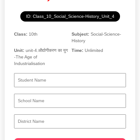
ID: Class_10_Social_Science-History_Unit_4
Class:
10th
Subject:
Social-Science-
History
Unit:
unit-4.औद्योगीकरण का युग
Time:
Unlimited
-The Age of
Industrialisation