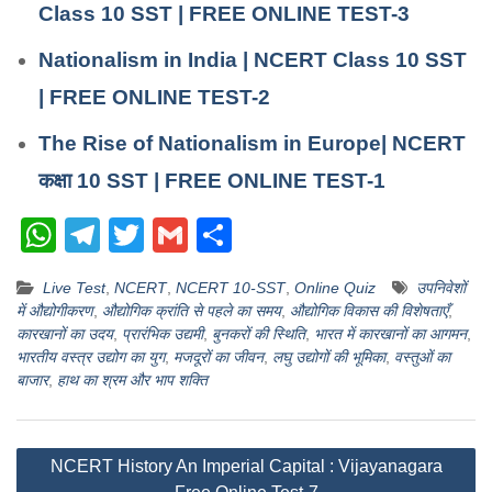
Class 10 SST | FREE ONLINE TEST-3
Nationalism in India | NCERT Class 10 SST
| FREE ONLINE TEST-2
The Rise of Nationalism in Europe| NCERT
कक्षा 10 SST | FREE ONLINE TEST-1
W
T
T
G
S
h
el
wi
m
h
Live Test
,
NCERT
,
NCERT 10-SST
,
Online Quiz
उपनिवेशों
at
e
tt
ail
ar
में औद्योगीकरण
,
औद्योगिक क्रांति से पहले का समय
,
औद्योगिक विकास की विशेषताएँ
,
s
gr
er
e
कारखानों का उदय
,
प्रारंभिक उद्यमी
,
बुनकरों की स्थिति
,
भारत में कारखानों का आगमन
,
भारतीय वस्त्र उद्योग का युग
,
मजदूरों का जीवन
,
लघु उद्योगों की भूमिका
,
वस्तुओं का
A
a
बाजार
,
हाथ का श्रम और भाप शक्ति
p
m
p
Post
NCERT History An Imperial Capital : Vijayanagara