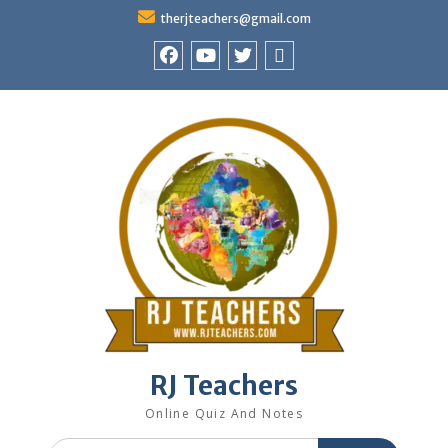
Skip
therjteachers@gmail.com
to
content
facebook
youtube
Twitter
WhatsApp
RJ Teachers
Online Quiz And Notes
Search