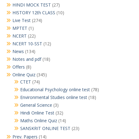
HINDI MOCK TEST
(27)
HISTORY 12th CLASS
(10)
Live Test
(274)
MPTET
(1)
NCERT
(22)
NCERT 10-SST
(12)
News
(134)
Notes and pdf
(18)
Offers
(8)
Online Quiz
(345)
CTET
(74)
Educational Psychology online test
(78)
Environmental Studies online test
(18)
General Science
(3)
Hindi Online Test
(32)
Maths Online Quiz
(14)
SANSKRIT ONLINE TEST
(23)
Prev. Papers
(14)