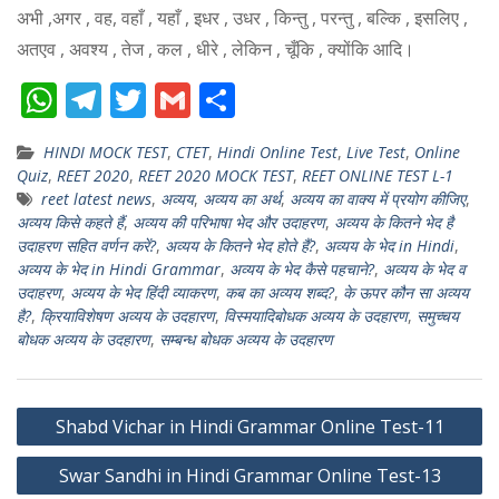
अभी ,अगर , वह, वहाँ , यहाँ , इधर , उधर , किन्तु , परन्तु , बल्कि , इसलिए ,
अतएव , अवश्य , तेज , कल , धीरे , लेकिन , चूँकि , क्योंकि आदि।
W
T
T
G
S
h
el
w
m
h
HINDI MOCK TEST
,
CTET
,
Hindi Online Test
,
Live Test
,
Online
at
e
itt
ai
ar
Quiz
,
REET 2020
,
REET 2020 MOCK TEST
,
REET ONLINE TEST L-1
s
gr
er
l
e
reet latest news
,
अव्यय
,
अव्यय का अर्थ
,
अव्यय का वाक्य में प्रयोग कीजिए
,
अव्यय किसे कहते हैं
,
अव्यय की परिभाषा भेद और उदाहरण
,
अव्यय के कितने भेद है
A
a
उदाहरण सहित वर्णन करें?
,
अव्यय के कितने भेद होते हैं?
,
अव्यय के भेद in Hindi
,
p
m
अव्यय के भेद in Hindi Grammar
,
अव्यय के भेद कैसे पहचाने?
,
अव्यय के भेद व
उदाहरण
,
अव्यय के भेद हिंदी व्याकरण
,
कब का अव्यय शब्द?
,
के ऊपर कौन सा अव्यय
p
है?
,
क्रियाविशेषण अव्यय के उदहारण
,
विस्मयादिबोधक अव्यय के उदहारण
,
समुच्चय
बोधक अव्यय के उदहारण
,
सम्बन्ध बोधक अव्यय के उदहारण
Post
Shabd Vichar in Hindi Grammar Online Test-11
navigation
Swar Sandhi in Hindi Grammar Online Test-13