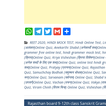
W
T
T
G
S
h
el
w
m
h
REET 2020
,
HINDI MOCK TEST
,
Hindi Online Test
,
Li
at
e
itt
ai
ar
(अलंकार)Online Quiz
,
Anekarthi Shabd (अनेकार्थी शब्द)Onli
s
gr
er
l
e
grammer free online test
,
hindi grammer mock test
,
hi
(क्रिया)Online Quiz
,
Kriya Visheshan (क्रिया विशेषण)Online
A
a
(अनेक शब्दों के लिए एक शब्द)Online Quiz
,
online test hindi 
p
m
शब्द)Online Quiz
,
Pratyay (प्रत्यय)Online Quiz
,
Rajasthan 
Quiz
,
Samuchchay Bodhak (समुच्चय बोधक)Online Quiz
,
San
p
रूप)Online Quiz
,
Sarvanam (सर्वनाम) Online Quiz
,
Shabd Vi
(उपसर्ग)Online Quiz
,
Vachan (वचन)Online Quiz
,
Vakya (वाक
Quiz
,
Viram Chinh (विराम चिन्ह) Online Quiz
,
Visheshan (व
Post
Rajasthan board 9-12th class Sanskrit Gra