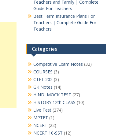
Teachers and Family | Complete
Guide For Teachers
Best Term Insurance Plans For
Teachers | Complete Guide For
Teachers
Categories
Competitive Exam Notes
(32)
COURSES
(3)
CTET 202
(3)
GK Notes
(14)
HINDI MOCK TEST
(27)
HISTORY 12th CLASS
(10)
Live Test
(274)
MPTET
(1)
NCERT
(22)
NCERT 10-SST
(12)