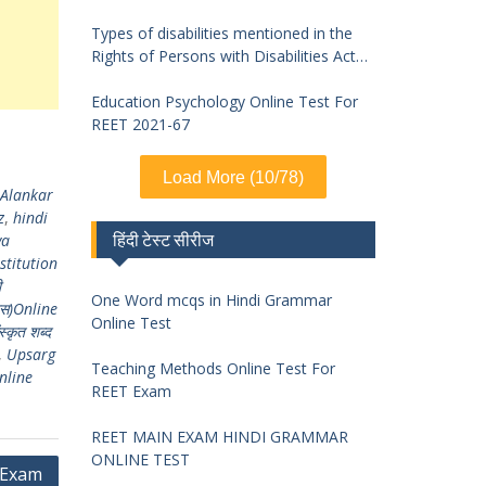
Types of disabilities mentioned in the
Rights of Persons with Disabilities Act
2016 and symptoms of identification
Education Psychology Online Test For
REET 2021-67
Load More (10/78)
Alankar
z
,
hindi
हिंदी टेस्ट सीरीज
ya
titution
ी
One Word mcqs in Hindi Grammar
स)Online
Online Test
कृत शब्द
,
Upsarg
Teaching Methods Online Test For
nline
REET Exam
REET MAIN EXAM HINDI GRAMMAR
ONLINE TEST
 Exam