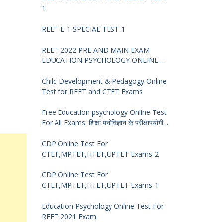
1
REET L-1 SPECIAL TEST-1
REET 2022 PRE AND MAIN EXAM
EDUCATION PSYCHOLOGY ONLINE
TEST -68
Child Development & Pedagogy Online
Test for REET and CTET Exams
Free Education psychology Online Test
For All Exams: शिक्षा मनोविज्ञान के परीक्षापयोगी
प्रश्न
CDP Online Test For
CTET,MPTET,HTET,UPTET Exams-2
CDP Online Test For
CTET,MPTET,HTET,UPTET Exams-1
Education Psychology Online Test For
REET 2021 Exam