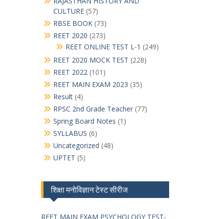
RAJASTHAN HISTORY AND
CULTURE
(57)
RBSE BOOK
(73)
REET 2020
(273)
REET ONLINE TEST L-1
(249)
REET 2020 MOCK TEST
(228)
REET 2022
(101)
REET MAIN EXAM 2023
(35)
Result
(4)
RPSC 2nd Grade Teacher
(77)
Spring Board Notes
(1)
SYLLABUS
(6)
Uncategorized
(48)
UPTET
(5)
शिक्षा मनोविज्ञान टेस्ट सीरीज
REET MAIN EXAM PSYCHOLOGY TEST-