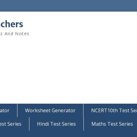
achers
iz And Notes
ator
Worksheet Generator
NCERT10th Test Ser
est Series
Hindi Test Series
Maths Test Series