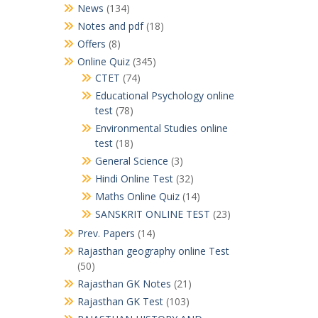
News
(134)
Notes and pdf
(18)
Offers
(8)
Online Quiz
(345)
CTET
(74)
Educational Psychology online
test
(78)
Environmental Studies online
test
(18)
General Science
(3)
Hindi Online Test
(32)
Maths Online Quiz
(14)
SANSKRIT ONLINE TEST
(23)
Prev. Papers
(14)
Rajasthan geography online Test
(50)
Rajasthan GK Notes
(21)
Rajasthan GK Test
(103)