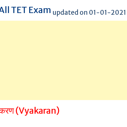
 All TET Exam
updated on 01-01-2021
याकरण (Vyakaran)