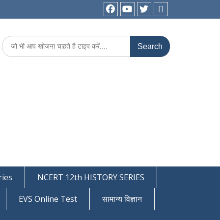
facebook
youtube
Twitter
WhatsApp
Search
for:
ies
NCERT 12th HISTORY SERIES
EVS Online Test
सामान्य विज्ञान