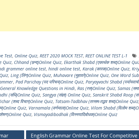
ve Test
,
Online Quiz
,
REET 2020 MOCK TEST
,
REET ONLINE TEST L-1
ne Quiz
,
Chhand (छन्द)Online Quiz
,
Ekarthak Shabd (एकार्थक शब्द)Online Qui
ndi grammer online test
,
hindi online test
,
Karak (कारक)Online Quiz
,
Kri
 Quiz
,
Ling (लिंग)Online Quiz
,
Muhavare (मुहावरे)Online Quiz
,
One Word Subs
grammer
,
Pad Parichay (पद परिचय)Online Quiz
,
Paryayvachi Shabd (पर्यायवाच
General Knowledge Questions in Hindi
,
Ras (रस)Online Quiz
,
Samas (समा
dhi (संधि)Online Quiz
,
Sangya (संज्ञा) Online Quiz
,
Sanskrit Shabd Roop (संस्
char (शब्द विचार)Online Quiz
,
Tatsam-Tadbhav (तत्सम-तद्भव शब्द)Online Quiz
्य)Online Quiz
,
Varnamala (वर्णमाला)Online Quiz
,
Vilom Shabd (विलोम शब्द)O
िशेषण)Online Quiz
,
Vismayadibodhak (विस्मयादिबोधक)Online Quiz
mmar
English Grammar Online Test For Competitive