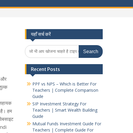
यहाँ सर्च करें
Search
for:
Recent Posts
ा और
PPF vs NPS – Which is Better For
शुल्क
Teachers | Complete Comparison
Guide
ए सहायक
SIP Investment Strategy For
Teachers | Smart Wealth Building
क है। हम
Guide
 वेबसाइट
Mutual Funds Investment Guide For
indi
Teachers | Complete Guide For