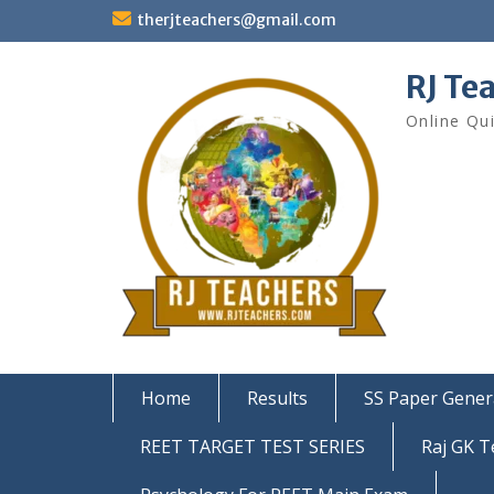
Skip
therjteachers@gmail.com
to
content
RJ Te
Online Qu
Home
Results
SS Paper Gener
REET TARGET TEST SERIES
Raj GK T