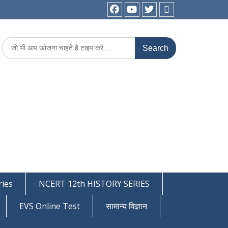
facebook
youtube
Twitter
WhatsApp
Search
for:
ies
NCERT 12th HISTORY SERIES
EVS Online Test
सामान्य विज्ञान