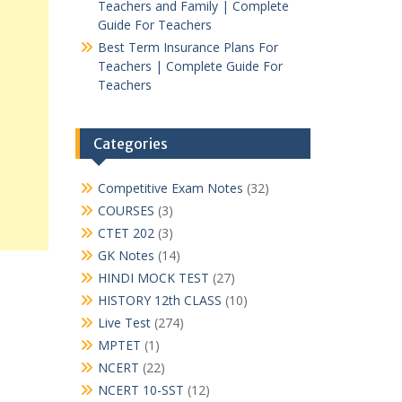
Teachers and Family | Complete
Guide For Teachers
Best Term Insurance Plans For
Teachers | Complete Guide For
Teachers
Categories
Competitive Exam Notes
(32)
COURSES
(3)
CTET 202
(3)
GK Notes
(14)
HINDI MOCK TEST
(27)
HISTORY 12th CLASS
(10)
Live Test
(274)
MPTET
(1)
NCERT
(22)
NCERT 10-SST
(12)