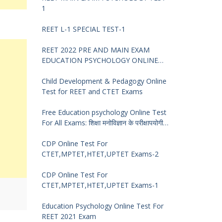
1
REET L-1 SPECIAL TEST-1
REET 2022 PRE AND MAIN EXAM
EDUCATION PSYCHOLOGY ONLINE
TEST -68
Child Development & Pedagogy Online
Test for REET and CTET Exams
Free Education psychology Online Test
For All Exams: शिक्षा मनोविज्ञान के परीक्षापयोगी
प्रश्न
CDP Online Test For
CTET,MPTET,HTET,UPTET Exams-2
CDP Online Test For
CTET,MPTET,HTET,UPTET Exams-1
Education Psychology Online Test For
REET 2021 Exam