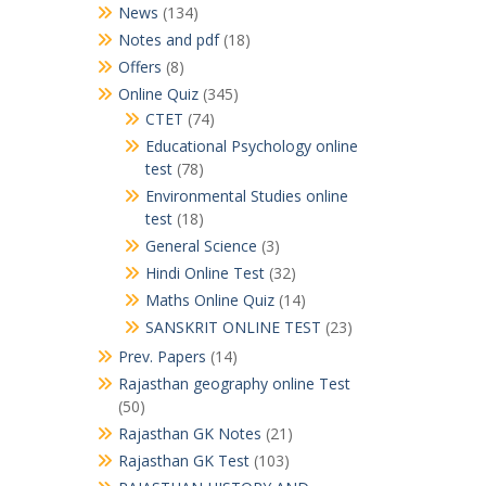
News
(134)
Notes and pdf
(18)
Offers
(8)
Online Quiz
(345)
CTET
(74)
Educational Psychology online
test
(78)
Environmental Studies online
test
(18)
General Science
(3)
Hindi Online Test
(32)
Maths Online Quiz
(14)
SANSKRIT ONLINE TEST
(23)
Prev. Papers
(14)
Rajasthan geography online Test
(50)
Rajasthan GK Notes
(21)
Rajasthan GK Test
(103)