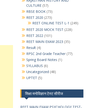
RAJASTHAN HISTORY AND
CULTURE
(57)
RBSE BOOK
(73)
REET 2020
(273)
REET ONLINE TEST L-1
(249)
REET 2020 MOCK TEST
(228)
REET 2022
(101)
REET MAIN EXAM 2023
(35)
Result
(4)
RPSC 2nd Grade Teacher
(77)
Spring Board Notes
(1)
SYLLABUS
(6)
Uncategorized
(48)
UPTET
(5)
शिक्षा मनोविज्ञान टेस्ट सीरीज
REET MAIN EXAM PSYCHOLOGY TEST-