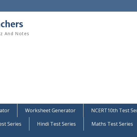
achers
iz And Notes
ator
Worksheet Generator
NCERT10th Test Ser
est Series
Hindi Test Series
Maths Test Series