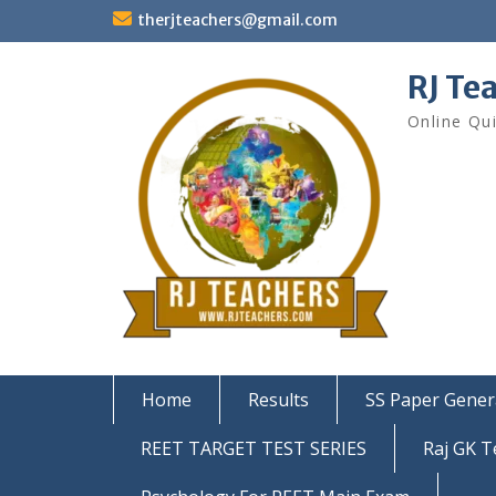
Skip
therjteachers@gmail.com
to
content
RJ Te
Online Qu
Home
Results
SS Paper Gener
REET TARGET TEST SERIES
Raj GK T