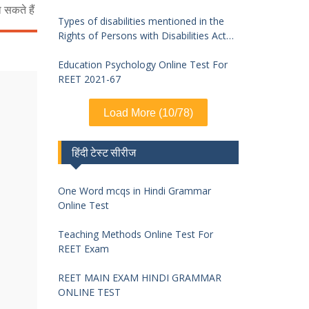
 सकते हैं
Types of disabilities mentioned in the
Rights of Persons with Disabilities Act
2016 and symptoms of identification
Education Psychology Online Test For
REET 2021-67
Load More (10/78)
हिंदी टेस्ट सीरीज
One Word mcqs in Hindi Grammar
Online Test
Teaching Methods Online Test For
REET Exam
REET MAIN EXAM HINDI GRAMMAR
ONLINE TEST