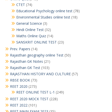
CTET
(74)
Educational Psychology online test
(78)
Environmental Studies online test
(18)
General Science
(3)
Hindi Online Test
(32)
Maths Online Quiz
(14)
SANSKRIT ONLINE TEST
(23)
Prev. Papers
(14)
Rajasthan geography online Test
(50)
Rajasthan GK Notes
(21)
Rajasthan GK Test
(103)
RAJASTHAN HISTORY AND CULTURE
(57)
RBSE BOOK
(73)
REET 2020
(273)
REET ONLINE TEST L-1
(249)
REET 2020 MOCK TEST
(228)
REET 2022
(101)
REET MAIN EXAM 2023
(35)