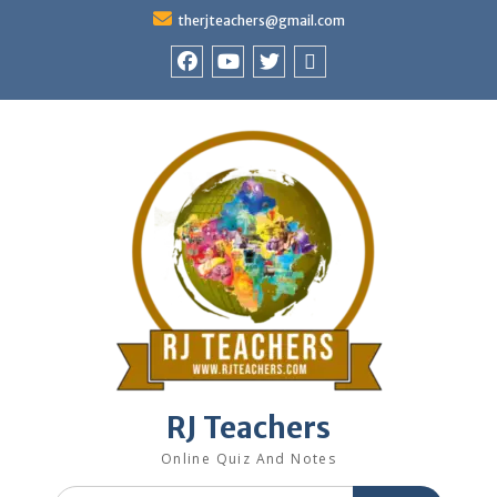
Skip
therjteachers@gmail.com
to
content
facebook
youtube
Twitter
WhatsApp
RJ Teachers
Online Quiz And Notes
Search