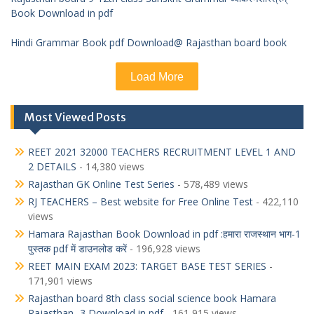
Book Download in pdf
Hindi Grammar Book pdf Download@ Rajasthan board book
Load More
Most Viewed Posts
REET 2021 32000 TEACHERS RECRUITMENT LEVEL 1 AND
2 DETAILS
- 14,380 views
Rajasthan GK Online Test Series
- 578,489 views
RJ TEACHERS – Best website for Free Online Test
- 422,110
views
Hamara Rajasthan Book Download in pdf :हमारा राजस्थान भाग-1
पुस्तक pdf में डाउनलोड करें
- 196,928 views
REET MAIN EXAM 2023: TARGET BASE TEST SERIES
-
171,901 views
Rajasthan board 8th class social science book Hamara
Rajasthan -3 Download in pdf
- 161,915 views