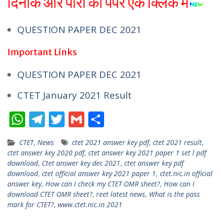
दिनांक और पारी का पेपर एक क्लिक में
QUESTION PAPER DEC 2021
Important Links
QUESTION PAPER DEC 2021
CTET January 2021 Result
W
T
T
G
S
h
el
w
m
h
CTET
,
News
ctet 2021 answer key pdf
,
ctet 2021 result
,
at
e
itt
ai
ar
ctet answer key 2020 pdf
,
ctet answer key 2021 paper 1 set l pdf
s
gr
er
l
e
download
,
Ctet answer key dec 2021
,
ctet answer key pdf
download
,
ctet official answer key 2021 paper 1
,
ctet.nic.in official
A
a
answer key
,
How can I check my CTET OMR sheet?
,
How can I
p
m
download CTET OMR sheet?
,
reet latest news
,
What is the pass
mark for CTET?
,
www.ctet.nic.in 2021
p