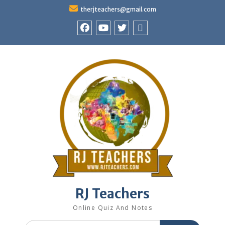
Skip
therjteachers@gmail.com
to
content
facebook
youtube
Twitter
WhatsApp
RJ Teachers
Online Quiz And Notes
Search