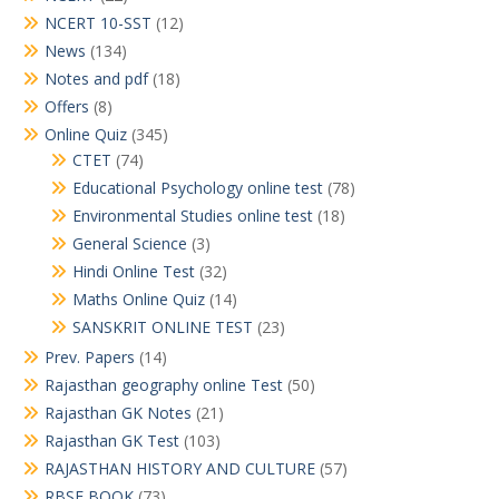
NCERT 10-SST
(12)
News
(134)
Notes and pdf
(18)
Offers
(8)
Online Quiz
(345)
CTET
(74)
Educational Psychology online test
(78)
Environmental Studies online test
(18)
General Science
(3)
Hindi Online Test
(32)
Maths Online Quiz
(14)
SANSKRIT ONLINE TEST
(23)
Prev. Papers
(14)
Rajasthan geography online Test
(50)
Rajasthan GK Notes
(21)
Rajasthan GK Test
(103)
RAJASTHAN HISTORY AND CULTURE
(57)
RBSE BOOK
(73)