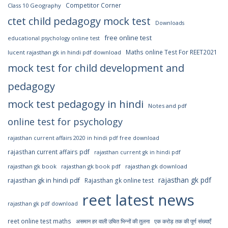
Competitor Corner
Class 10 Geography
ctet child pedagogy mock test
Downloads
free online test
educational psychology online test
Maths online Test For REET2021
lucent rajasthan gk in hindi pdf download
mock test for child development and
pedagogy
mock test pedagogy in hindi
Notes and pdf
online test for psychology
rajasthan current affairs 2020 in hindi pdf free download
rajasthan current affairs pdf
rajasthan current gk in hindi pdf
rajasthan gk book
rajasthan gk book pdf
rajasthan gk download
rajasthan gk pdf
rajasthan gk in hindi pdf
Rajasthan gk online test
reet latest news
rajasthan gk pdf download
reet online test maths
एक करोड़ तक की पूर्ण संख्याएँ
असमान हर वाली उचित भिन्नों की तुलना