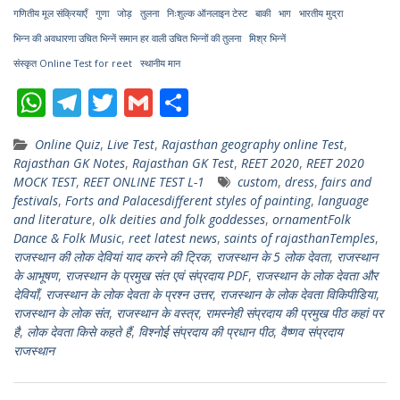
गुणा
तुलना
बाकी
भाग
भारतीय मुद्रा
गणितीय मूल संक्रियाएँ
जोड़
निःशुल्क ऑनलाइन टेस्ट
भिन्न की अवधारणा उचित भिन्नें समान हर वाली उचित भिन्नों की तुलना
मिश्र भिन्नें
स्थानीय मान
संस्कृत Online Test for reet
W
T
T
G
S
h
el
w
m
h
Online Quiz
,
Live Test
,
Rajasthan geography online Test
,
at
e
itt
ai
ar
Rajasthan GK Notes
,
Rajasthan GK Test
,
REET 2020
,
REET 2020
s
gr
er
l
e
MOCK TEST
,
REET ONLINE TEST L-1
custom
,
dress
,
fairs and
festivals
,
Forts and Palacesdifferent styles of painting
,
language
A
a
and literature
,
olk deities and folk goddesses
,
ornamentFolk
p
m
Dance & Folk Music
,
reet latest news
,
saints of rajasthanTemples
,
राजस्थान की लोक देवियां याद करने की ट्रिक
,
राजस्थान के 5 लोक देवता
,
राजस्थान
p
के आभूषण
,
राजस्थान के प्रमुख संत एवं संप्रदाय PDF
,
राजस्थान के लोक देवता और
देवियाँ
,
राजस्थान के लोक देवता के प्रश्न उत्तर
,
राजस्थान के लोक देवता विकिपीडिया
,
राजस्थान के लोक संत
,
राजस्थान के वस्त्र
,
रामस्नेही संप्रदाय की प्रमुख पीठ कहां पर
है
,
लोक देवता किसे कहते हैं
,
विश्नोई संप्रदाय की प्रधान पीठ
,
वैष्णव संप्रदाय
राजस्थान