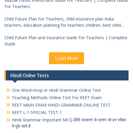
Mutual Funds Investment Guide For Teachers | Complete Guide
For Teachers
Child Future Plan For Teachers, child insurance plan India
teachers, education planning for teachers children, best child
investment plan India, teacher financial planning child future
Child Future Plan and Insurance Guide For Teachers | Complete
Guide
Load More
Hindi Onlne Tests
One Word mcqs in Hindi Grammar Online Test
Teaching Methods Online Test For REET Exam
REET MAIN EXAM HINDI GRAMMAR ONLINE TEST
REET L-1 SPECIAL TEST-1
Hindi Grammar Important MCQ-हिंदी व्याकरण के प्रश्न जो हर परीक्षा
में पूछे जाते हैं