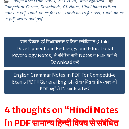
Competitive Exam Notes
,
REET 2020
,
Uncategorized
at
e
itt
ai
ar
Competitor Corner
,
Downloads
,
GK Notes
,
Hindi hand written
s
gr
er
l
e
notes in pdf
,
Hindi notes for ctet
,
Hindi notes for reet
,
Hindi notes
in pdf
,
Notes and pdf
A
a
p
m
Post
p
बाल विकास एवं शिक्षाशास्त्र व शिक्षा मनोविज्ञान (Child
Development and Pedagogy and Educational
navigation
Psychology Notes) से संबंधित सभी Notes व PDF यहां से
Download करें
English Grammar Notes in PDF For Competitive
Exams PDF !! General English से संबंधित सभी प्रकार की
PDF यहाँ से Download करें
4 thoughts on “Hindi Notes
in PDF सामान्य हिन्दी विषय से संबंधित