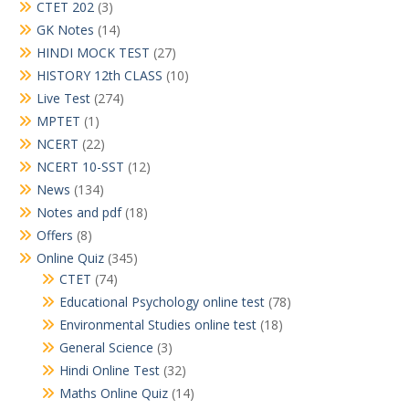
CTET 202
(3)
GK Notes
(14)
HINDI MOCK TEST
(27)
HISTORY 12th CLASS
(10)
Live Test
(274)
MPTET
(1)
NCERT
(22)
NCERT 10-SST
(12)
News
(134)
Notes and pdf
(18)
Offers
(8)
Online Quiz
(345)
CTET
(74)
Educational Psychology online test
(78)
Environmental Studies online test
(18)
General Science
(3)
Hindi Online Test
(32)
Maths Online Quiz
(14)