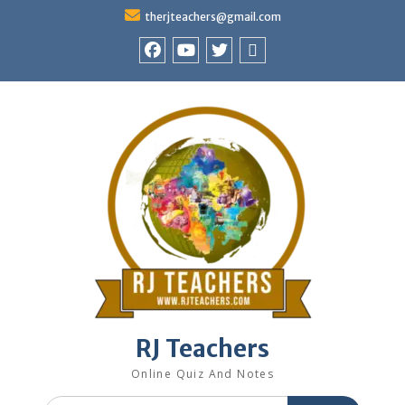
Skip
therjteachers@gmail.com
to
content
facebook
youtube
Twitter
WhatsApp
RJ Teachers
Online Quiz And Notes
Search