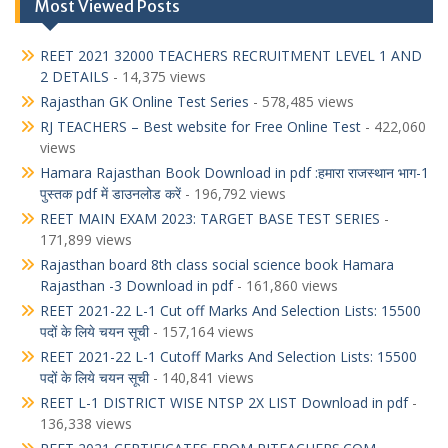
Most Viewed Posts
REET 2021 32000 TEACHERS RECRUITMENT LEVEL 1 AND
2 DETAILS
- 14,375 views
Rajasthan GK Online Test Series
- 578,485 views
RJ TEACHERS – Best website for Free Online Test
- 422,060
views
Hamara Rajasthan Book Download in pdf :हमारा राजस्थान भाग-1
पुस्तक pdf में डाउनलोड करें
- 196,792 views
REET MAIN EXAM 2023: TARGET BASE TEST SERIES
-
171,899 views
Rajasthan board 8th class social science book Hamara
Rajasthan -3 Download in pdf
- 161,860 views
REET 2021-22 L-1 Cut off Marks And Selection Lists: 15500
पदों के लिये चयन सूची
- 157,164 views
REET 2021-22 L-1 Cutoff Marks And Selection Lists: 15500
पदों के लिये चयन सूची
- 140,841 views
REET L-1 DISTRICT WISE NTSP 2X LIST Download in pdf
-
136,338 views