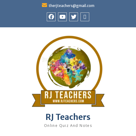
Skip
therjteachers@gmail.com
to
content
facebook
youtube
Twitter
WhatsApp
RJ Teachers
Online Quiz And Notes