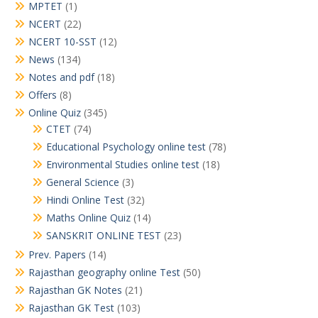
MPTET
(1)
NCERT
(22)
NCERT 10-SST
(12)
News
(134)
Notes and pdf
(18)
Offers
(8)
Online Quiz
(345)
CTET
(74)
Educational Psychology online test
(78)
Environmental Studies online test
(18)
General Science
(3)
Hindi Online Test
(32)
Maths Online Quiz
(14)
SANSKRIT ONLINE TEST
(23)
Prev. Papers
(14)
Rajasthan geography online Test
(50)
Rajasthan GK Notes
(21)
Rajasthan GK Test
(103)