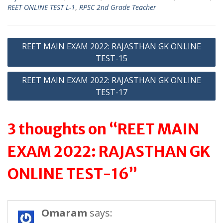
s
gr
er
l
e
REET ONLINE TEST L-1
,
RPSC 2nd Grade Teacher
A
a
p
m
Post
REET MAIN EXAM 2022: RAJASTHAN GK ONLINE
p
TEST-15
navigation
REET MAIN EXAM 2022: RAJASTHAN GK ONLINE
TEST-17
3 thoughts on “REET MAIN
EXAM 2022: RAJASTHAN GK
ONLINE TEST-16”
Omaram
says: