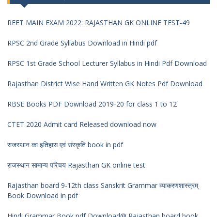
REET MAIN EXAM 2022: RAJASTHAN GK ONLINE TEST-49
RPSC 2nd Grade Syllabus Download in Hindi pdf
RPSC 1st Grade School Lecturer Syllabus in Hindi Pdf Download
Rajasthan District Wise Hand Written GK Notes Pdf Download
RBSE Books PDF Download 2019-20 for class 1 to 12
CTET 2020 Admit card Released download now
राजस्थान का इतिहास एवं संस्कृति book in pdf
राजस्थान सामान्य परिचय Rajasthan GK online test
Rajasthan board 9-12th class Sanskrit Grammar व्याकरणशास्त्रम्
Book Download in pdf
Hindi Grammar Book pdf Download@ Rajasthan board book