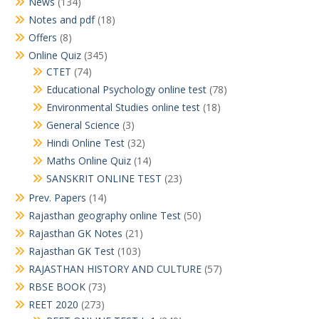
News
(134)
Notes and pdf
(18)
Offers
(8)
Online Quiz
(345)
CTET
(74)
Educational Psychology online test
(78)
Environmental Studies online test
(18)
General Science
(3)
Hindi Online Test
(32)
Maths Online Quiz
(14)
SANSKRIT ONLINE TEST
(23)
Prev. Papers
(14)
Rajasthan geography online Test
(50)
Rajasthan GK Notes
(21)
Rajasthan GK Test
(103)
RAJASTHAN HISTORY AND CULTURE
(57)
RBSE BOOK
(73)
REET 2020
(273)