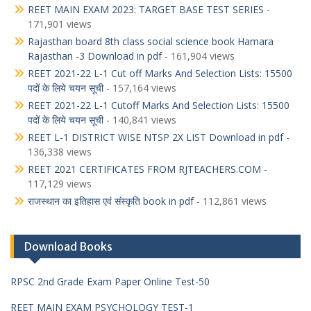
REET MAIN EXAM 2023: TARGET BASE TEST SERIES
-
171,901 views
Rajasthan board 8th class social science book Hamara
Rajasthan -3 Download in pdf
- 161,904 views
REET 2021-22 L-1 Cut off Marks And Selection Lists: 15500
पदों के लिये चयन सूची
- 157,164 views
REET 2021-22 L-1 Cutoff Marks And Selection Lists: 15500
पदों के लिये चयन सूची
- 140,841 views
REET L-1 DISTRICT WISE NTSP 2X LIST Download in pdf
-
136,338 views
REET 2021 CERTIFICATES FROM RJTEACHERS.COM
-
117,129 views
राजस्थान का इतिहास एवं संस्कृति book in pdf
- 112,861 views
Download Books
RPSC 2nd Grade Exam Paper Online Test-50
REET MAIN EXAM PSYCHOLOGY TEST-1