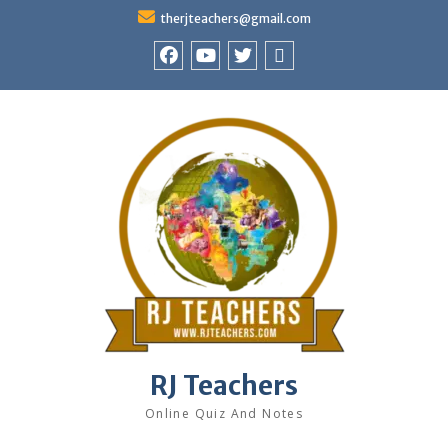
Skip
therjteachers@gmail.com
to
content
facebook
youtube
Twitter
WhatsApp
RJ Teachers
Online Quiz And Notes