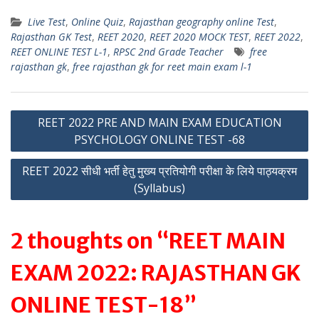
h
el
w
m
h
Live Test
,
Online Quiz
,
Rajasthan geography online Test
,
at
e
itt
ai
ar
Rajasthan GK Test
,
REET 2020
,
REET 2020 MOCK TEST
,
REET 2022
,
s
gr
er
l
e
REET ONLINE TEST L-1
,
RPSC 2nd Grade Teacher
free
rajasthan gk
,
free rajasthan gk for reet main exam l-1
A
a
p
m
Post
p
REET 2022 PRE AND MAIN EXAM EDUCATION
PSYCHOLOGY ONLINE TEST -68
navigation
REET 2022 सीधी भर्ती हेतु मुख्य प्रतियोगी परीक्षा के लिये पाठ्यक्रम
(Syllabus)
2 thoughts on “REET MAIN
EXAM 2022: RAJASTHAN GK
ONLINE TEST-18”