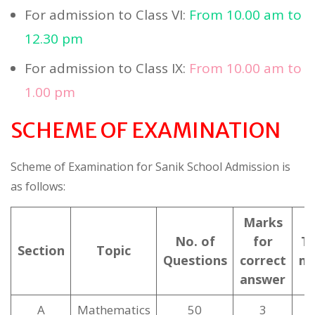
For admission to Class VI:
From 10.00 am to
12.30 pm
For admission to Class IX:
From 10.00 am to
1.00 pm
SCHEME OF EXAMINATION
Scheme of Examination for Sanik School Admission is
as follows:
Marks
No. of
for
To
Section
Topic
Questions
correct
ma
answer
A
Mathematics
50
3
1