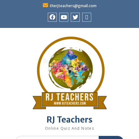
Skip
therjteachers@gmail.com
to
content
facebook
youtube
Twitter
WhatsApp
RJ Teachers
Online Quiz And Notes
Search