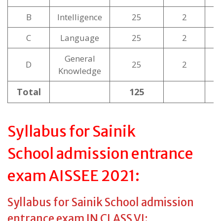
B
Intelligence
25
2
C
Language
25
2
General
D
25
2
Knowledge
Total
125
3
Syllabus for Sainik
School admission entrance
exam AISSEE 2021:
Syllabus for Sainik School admission
entrance exam IN CLASS VI: