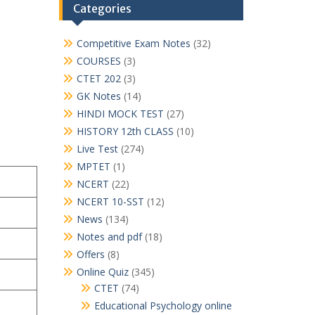
Categories
Competitive Exam Notes
(32)
COURSES
(3)
CTET 202
(3)
GK Notes
(14)
HINDI MOCK TEST
(27)
HISTORY 12th CLASS
(10)
Live Test
(274)
MPTET
(1)
NCERT
(22)
NCERT 10-SST
(12)
News
(134)
Notes and pdf
(18)
Offers
(8)
Online Quiz
(345)
CTET
(74)
Educational Psychology online