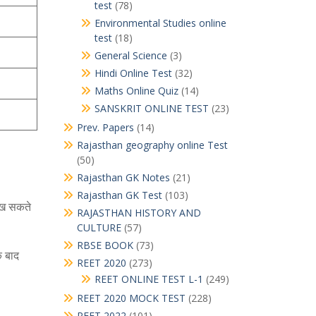
test
(78)
Environmental Studies online
test
(18)
General Science
(3)
Hindi Online Test
(32)
Maths Online Quiz
(14)
SANSKRIT ONLINE TEST
(23)
Prev. Papers
(14)
Rajasthan geography online Test
(50)
Rajasthan GK Notes
(21)
Rajasthan GK Test
(103)
देख सकते
RAJASTHAN HISTORY AND
CULTURE
(57)
RBSE BOOK
(73)
े बाद
REET 2020
(273)
REET ONLINE TEST L-1
(249)
REET 2020 MOCK TEST
(228)
REET 2022
(101)