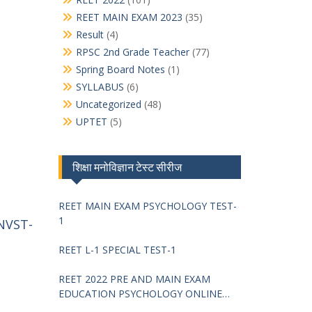
REET MAIN EXAM 2023
(35)
Result
(4)
RPSC 2nd Grade Teacher
(77)
Spring Board Notes
(1)
SYLLABUS
(6)
Uncategorized
(48)
UPTET
(5)
शिक्षा मनोविज्ञान टेस्ट सीरीज
REET MAIN EXAM PSYCHOLOGY TEST-
1
JNVST-
REET L-1 SPECIAL TEST-1
REET 2022 PRE AND MAIN EXAM
EDUCATION PSYCHOLOGY ONLINE
TEST -68