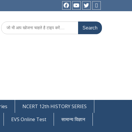
facebook
youtube
Twitter
WhatsApp
Search
for:
ies
NCERT 12th HISTORY SERIES
EVS Online Test
सामान्य विज्ञान