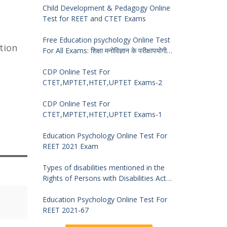
Child Development & Pedagogy Online
Test for REET and CTET Exams
Free Education psychology Online Test
ation
For All Exams: शिक्षा मनोविज्ञान के परीक्षापयोगी
प्रश्न
CDP Online Test For
CTET,MPTET,HTET,UPTET Exams-2
CDP Online Test For
CTET,MPTET,HTET,UPTET Exams-1
Education Psychology Online Test For
REET 2021 Exam
Types of disabilities mentioned in the
Rights of Persons with Disabilities Act
2016 and symptoms of identification
Education Psychology Online Test For
REET 2021-67