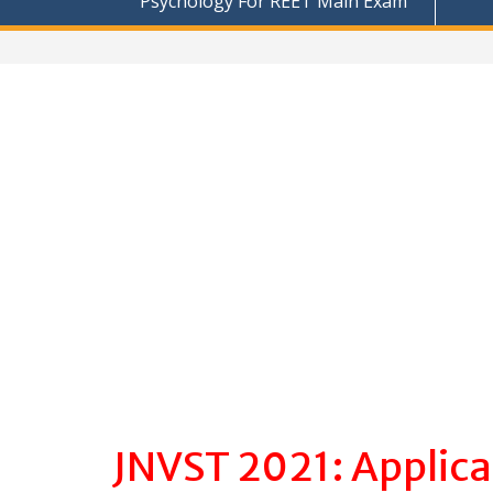
Psychology For REET Main Exam
JNVST 2021: Applica