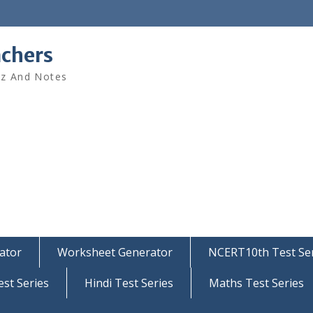
achers
iz And Notes
ator
Worksheet Generator
NCERT10th Test Ser
est Series
Hindi Test Series
Maths Test Series