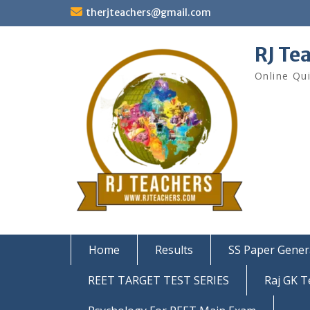
Skip
therjteachers@gmail.com
to
content
RJ Te
Online Qu
Home
Results
SS Paper Gener
REET TARGET TEST SERIES
Raj GK T