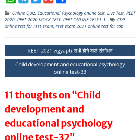
h
el
w
m
h
Online Quiz
,
Educational Psychology online test
,
Live Test
,
REET
at
e
itt
ai
ar
2020
,
REET 2020 MOCK TEST
,
REET ONLINE TEST L-1
CDP
s
gr
er
l
e
online test for reet exam
,
reet exam 2021 online test for cdp
A
a
p
m
Post
REET 2021 vigyapti-सभी होने वाले संसोधन
p
navigation
Child development and educational psychology
online test-33
11 thoughts on “Child
development and
educational psychology
online test-32”