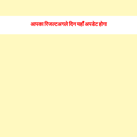
आपका
रिजल्ट
अगले
दिन
यहाँ अपडेट होगा