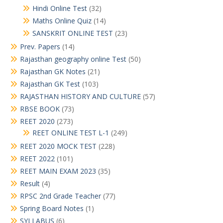
Hindi Online Test
(32)
Maths Online Quiz
(14)
SANSKRIT ONLINE TEST
(23)
Prev. Papers
(14)
Rajasthan geography online Test
(50)
Rajasthan GK Notes
(21)
Rajasthan GK Test
(103)
RAJASTHAN HISTORY AND CULTURE
(57)
RBSE BOOK
(73)
REET 2020
(273)
REET ONLINE TEST L-1
(249)
REET 2020 MOCK TEST
(228)
REET 2022
(101)
REET MAIN EXAM 2023
(35)
Result
(4)
RPSC 2nd Grade Teacher
(77)
Spring Board Notes
(1)
SYLLABUS
(6)