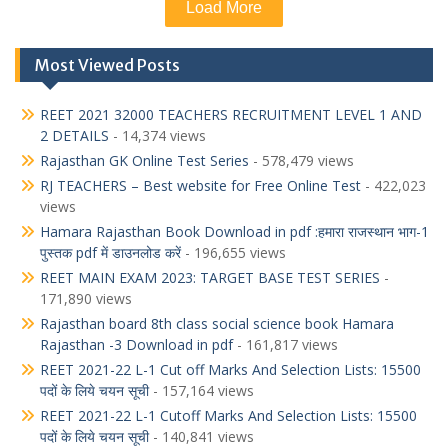
Load More
Most Viewed Posts
REET 2021 32000 TEACHERS RECRUITMENT LEVEL 1 AND
2 DETAILS
- 14,374 views
Rajasthan GK Online Test Series
- 578,479 views
RJ TEACHERS – Best website for Free Online Test
- 422,023
views
Hamara Rajasthan Book Download in pdf :हमारा राजस्थान भाग-1
पुस्तक pdf में डाउनलोड करें
- 196,655 views
REET MAIN EXAM 2023: TARGET BASE TEST SERIES
-
171,890 views
Rajasthan board 8th class social science book Hamara
Rajasthan -3 Download in pdf
- 161,817 views
REET 2021-22 L-1 Cut off Marks And Selection Lists: 15500
पदों के लिये चयन सूची
- 157,164 views
REET 2021-22 L-1 Cutoff Marks And Selection Lists: 15500
पदों के लिये चयन सूची
- 140,841 views