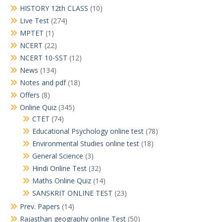
HISTORY 12th CLASS
(10)
Live Test
(274)
MPTET
(1)
NCERT
(22)
NCERT 10-SST
(12)
News
(134)
Notes and pdf
(18)
Offers
(8)
Online Quiz
(345)
CTET
(74)
Educational Psychology online test
(78)
Environmental Studies online test
(18)
General Science
(3)
Hindi Online Test
(32)
Maths Online Quiz
(14)
SANSKRIT ONLINE TEST
(23)
Prev. Papers
(14)
Rajasthan geography online Test
(50)