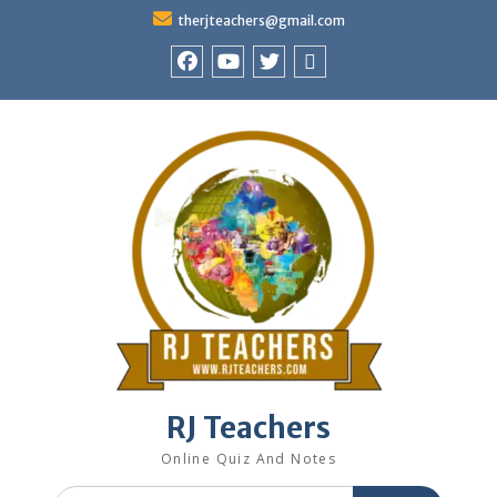
Skip
therjteachers@gmail.com
to
content
facebook
youtube
Twitter
WhatsApp
RJ Teachers
Online Quiz And Notes
Search