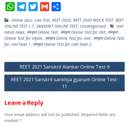
W
T
T
G
S
h
el
w
m
h
Online Quiz
,
Live Test
,
REET 2020
,
REET 2020 MOCK TEST
,
REET
at
e
itt
ai
ar
ONLINE TEST L-1
,
SANSKRIT ONLINE TEST
,
Uncategorized
reet
s
gr
er
l
e
latest news
,
संस्कृत Online Test
,
संस्कृत Online Test for ctet
,
संस्कृत
Online Test for mptet
,
संस्कृत Online Test for reet
,
संस्कृत Online Test
A
a
for reet level 1
,
संस्कृत Online Test for reet level 2
p
m
p
Post
REET 2021 Sanskrit Alankar Online Test-9
navigation
REET 2021 Sanskrit sankhya gyanam Online Test-
11
Leave a Reply
Your email address will not be published.
Required fields are
marked
*