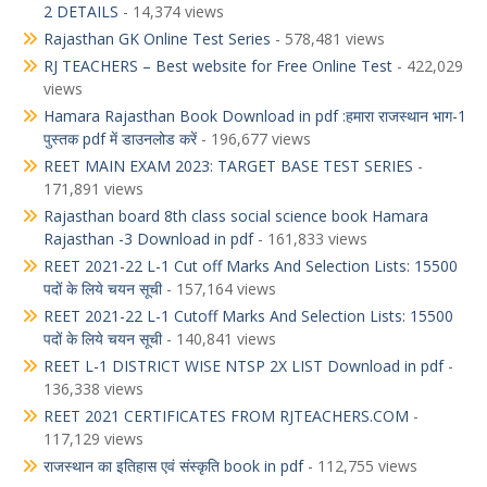
2 DETAILS
- 14,374 views
Rajasthan GK Online Test Series
- 578,481 views
RJ TEACHERS – Best website for Free Online Test
- 422,029
views
Hamara Rajasthan Book Download in pdf :हमारा राजस्थान भाग-1
पुस्तक pdf में डाउनलोड करें
- 196,677 views
REET MAIN EXAM 2023: TARGET BASE TEST SERIES
-
171,891 views
Rajasthan board 8th class social science book Hamara
Rajasthan -3 Download in pdf
- 161,833 views
REET 2021-22 L-1 Cut off Marks And Selection Lists: 15500
पदों के लिये चयन सूची
- 157,164 views
REET 2021-22 L-1 Cutoff Marks And Selection Lists: 15500
पदों के लिये चयन सूची
- 140,841 views
REET L-1 DISTRICT WISE NTSP 2X LIST Download in pdf
-
136,338 views
REET 2021 CERTIFICATES FROM RJTEACHERS.COM
-
117,129 views
राजस्थान का इतिहास एवं संस्कृति book in pdf
- 112,755 views