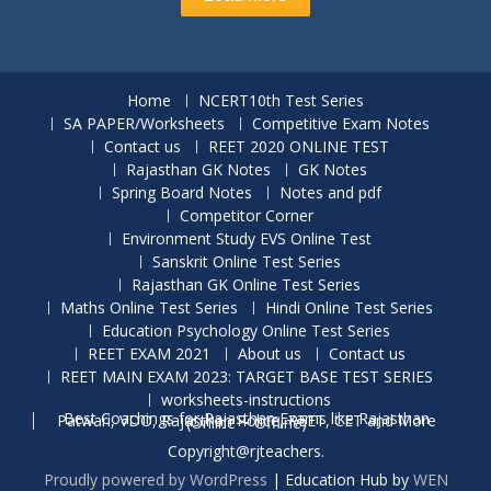
Home
NCERT10th Test Series
SA PAPER/Worksheets
Competitive Exam Notes
Contact us
REET 2020 ONLINE TEST
Rajasthan GK Notes
GK Notes
Spring Board Notes
Notes and pdf
Competitor Corner
Environment Study EVS Online Test
Sanskrit Online Test Series
Rajasthan GK Online Test Series
Maths Online Test Series
Hindi Online Test Series
Education Psychology Online Test Series
REET EXAM 2021
About us
Contact us
REET MAIN EXAM 2023: TARGET BASE TEST SERIES
worksheets-instructions
Best Coachings for Rajasthan Exams like Rajasthan Patwari, VDO, Rajasthan Police, REET, CET and More (Online + Offline)
Copyright@rjteachers.
Proudly powered by WordPress
|
Education Hub by
WEN