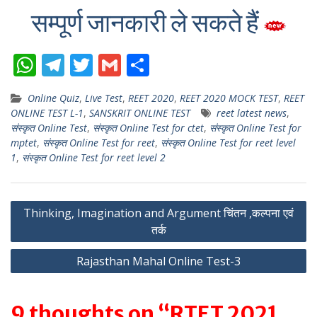
सम्पूर्ण जानकारी ले सकते हैं
W
T
T
G
S
h
el
w
m
h
Online Quiz
,
Live Test
,
REET 2020
,
REET 2020 MOCK TEST
,
REET
at
e
itt
ai
ar
ONLINE TEST L-1
,
SANSKRIT ONLINE TEST
reet latest news
,
s
gr
er
l
e
संस्कृत Online Test
,
संस्कृत Online Test for ctet
,
संस्कृत Online Test for
mptet
,
संस्कृत Online Test for reet
,
संस्कृत Online Test for reet level
A
a
1
,
संस्कृत Online Test for reet level 2
p
m
p
Post
Thinking, Imagination and Argument चिंतन ,कल्पना एवं
तर्क
navigation
Rajasthan Mahal Online Test-3
9 thoughts on “RTET 2021