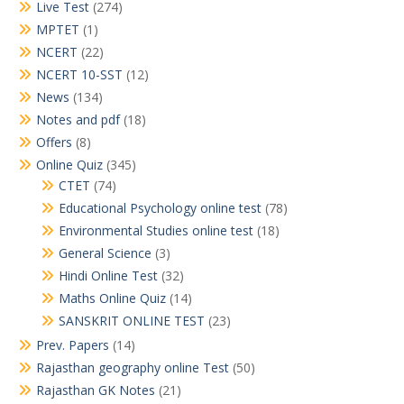
Live Test
(274)
MPTET
(1)
NCERT
(22)
NCERT 10-SST
(12)
News
(134)
Notes and pdf
(18)
Offers
(8)
Online Quiz
(345)
CTET
(74)
Educational Psychology online test
(78)
Environmental Studies online test
(18)
General Science
(3)
Hindi Online Test
(32)
Maths Online Quiz
(14)
SANSKRIT ONLINE TEST
(23)
Prev. Papers
(14)
Rajasthan geography online Test
(50)
Rajasthan GK Notes
(21)