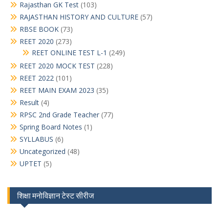
Rajasthan GK Test
(103)
RAJASTHAN HISTORY AND CULTURE
(57)
RBSE BOOK
(73)
REET 2020
(273)
REET ONLINE TEST L-1
(249)
REET 2020 MOCK TEST
(228)
REET 2022
(101)
REET MAIN EXAM 2023
(35)
Result
(4)
RPSC 2nd Grade Teacher
(77)
Spring Board Notes
(1)
SYLLABUS
(6)
Uncategorized
(48)
UPTET
(5)
शिक्षा मनोविज्ञान टेस्ट सीरीज