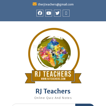
Skip
therjteachers@gmail.com
to
content
facebook
youtube
Twitter
WhatsApp
RJ Teachers
Online Quiz And Notes
Search