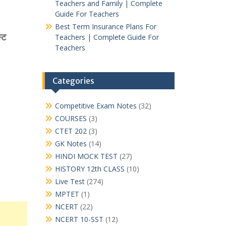
Teachers and Family | Complete
Guide For Teachers
Best Term Insurance Plans For
्ट
Teachers | Complete Guide For
Teachers
Categories
Competitive Exam Notes
(32)
COURSES
(3)
CTET 202
(3)
GK Notes
(14)
HINDI MOCK TEST
(27)
HISTORY 12th CLASS
(10)
Live Test
(274)
MPTET
(1)
NCERT
(22)
NCERT 10-SST
(12)