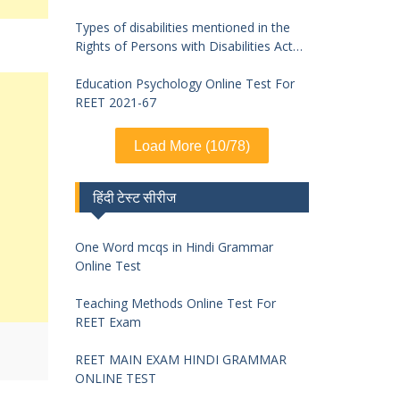
Types of disabilities mentioned in the
Rights of Persons with Disabilities Act
2016 and symptoms of identification
Education Psychology Online Test For
REET 2021-67
Load More (10/78)
हिंदी टेस्ट सीरीज
One Word mcqs in Hindi Grammar
Online Test
Teaching Methods Online Test For
REET Exam
REET MAIN EXAM HINDI GRAMMAR
ONLINE TEST