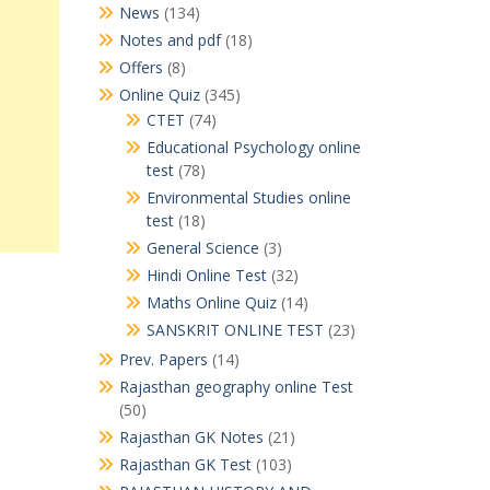
News
(134)
Notes and pdf
(18)
Offers
(8)
Online Quiz
(345)
CTET
(74)
Educational Psychology online
test
(78)
Environmental Studies online
test
(18)
General Science
(3)
Hindi Online Test
(32)
Maths Online Quiz
(14)
SANSKRIT ONLINE TEST
(23)
Prev. Papers
(14)
Rajasthan geography online Test
(50)
Rajasthan GK Notes
(21)
Rajasthan GK Test
(103)