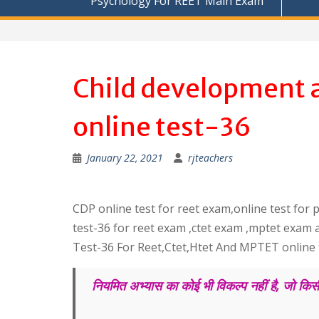
Psychology For REET Main Exam
Child development 
online test-36
January 22, 2021
rjteachers
CDP online test for reet exam,online test for
test-36 for reet exam ,ctet exam ,mptet exam
Test-36 For Reet,Ctet,Htet And MPTET online 
नियमित अभ्यास का कोई भी विकल्प नहीं है, जो कि