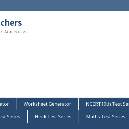
achers
iz And Notes
ator
Worksheet Generator
NCERT10th Test Ser
est Series
Hindi Test Series
Maths Test Series