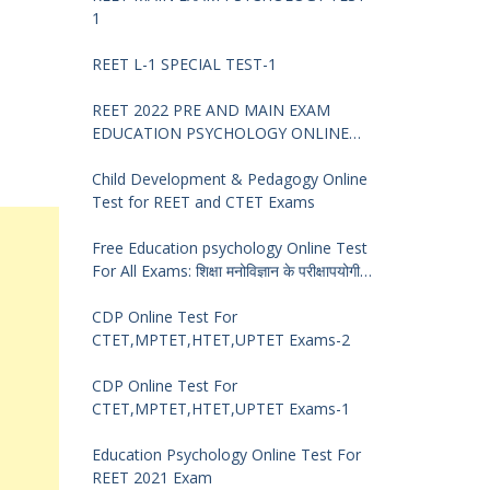
1
REET L-1 SPECIAL TEST-1
REET 2022 PRE AND MAIN EXAM
EDUCATION PSYCHOLOGY ONLINE
TEST -68
Child Development & Pedagogy Online
Test for REET and CTET Exams
Free Education psychology Online Test
For All Exams: शिक्षा मनोविज्ञान के परीक्षापयोगी
प्रश्न
CDP Online Test For
CTET,MPTET,HTET,UPTET Exams-2
CDP Online Test For
CTET,MPTET,HTET,UPTET Exams-1
Education Psychology Online Test For
REET 2021 Exam