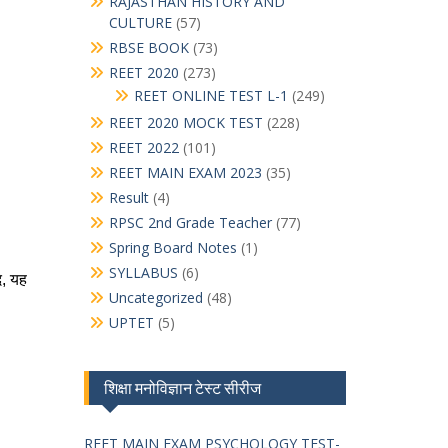
RAJASTHAN HISTORY AND
CULTURE
(57)
RBSE BOOK
(73)
REET 2020
(273)
REET ONLINE TEST L-1
(249)
REET 2020 MOCK TEST
(228)
REET 2022
(101)
REET MAIN EXAM 2023
(35)
Result
(4)
RPSC 2nd Grade Teacher
(77)
Spring Board Notes
(1)
SYLLABUS
(6)
Uncategorized
(48)
UPTET
(5)
शिक्षा मनोविज्ञान टेस्ट सीरीज
REET MAIN EXAM PSYCHOLOGY TEST-