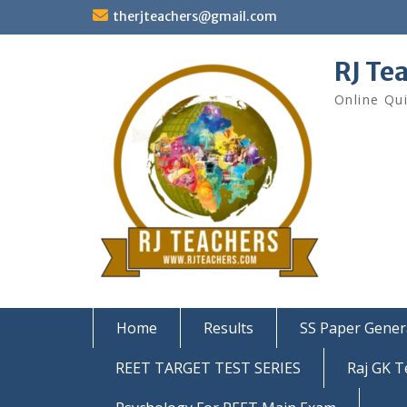
Skip
therjteachers@gmail.com
to
content
RJ Te
Online Qu
Home
Results
SS Paper Gener
REET TARGET TEST SERIES
Raj GK T