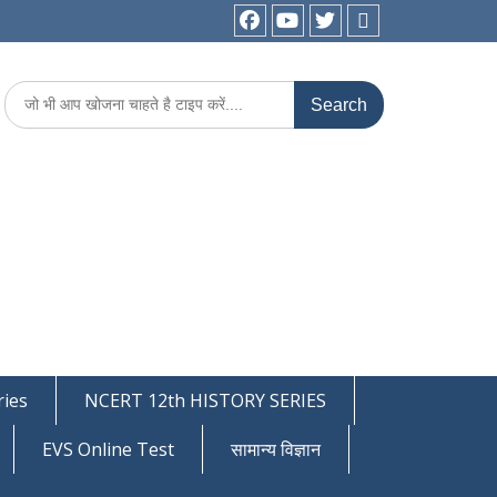
facebook
youtube
Twitter
WhatsApp
Search
for:
ies
NCERT 12th HISTORY SERIES
EVS Online Test
सामान्य विज्ञान