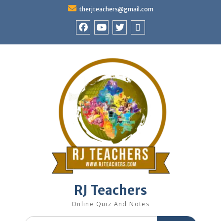
Skip
therjteachers@gmail.com
to
content
facebook
youtube
Twitter
WhatsApp
RJ Teachers
Online Quiz And Notes
Search