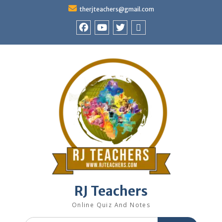
Skip
therjteachers@gmail.com
to
content
facebook
youtube
Twitter
WhatsApp
RJ Teachers
Online Quiz And Notes
Search