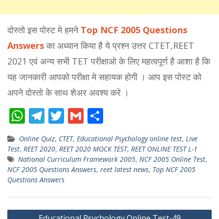
दोस्तो इस पोस्ट मे हमने
Top NCF 2005 Questions
Answers
का अध्यान किया है ये प्रश्न उत्तर CTET,REET
2021 एवं अन्य सभी TET परीक्षाओ के लिए महत्वपूर्ण है आशा है कि
यह जानकारी आपको परीक्षा मे सहायक होगी । आप इस पोस्ट को
अपने दोस्तो के साथ शेअर अवश्य करे ।
W
T
T
G
S
h
el
w
m
h
Online Quiz
,
CTET
,
Educational Psychology online test
,
Live
at
e
itt
ai
ar
Test
,
REET 2020
,
REET 2020 MOCK TEST
,
REET ONLINE TEST L-1
s
gr
er
l
e
National Curriculum Framework 2005
,
NCF 2005 Online Test
,
NCF 2005 Questions Answers
,
reet latest news
,
Top NCF 2005
A
a
Questions Answers
p
m
p
Post
Educational Psychology Online Test-49