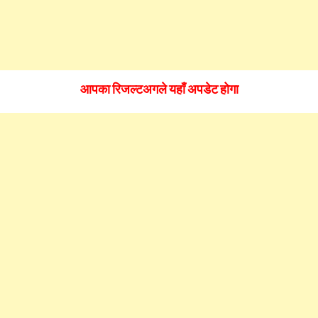
आपका
रिजल्ट
अगले यहाँ अपडेट होगा