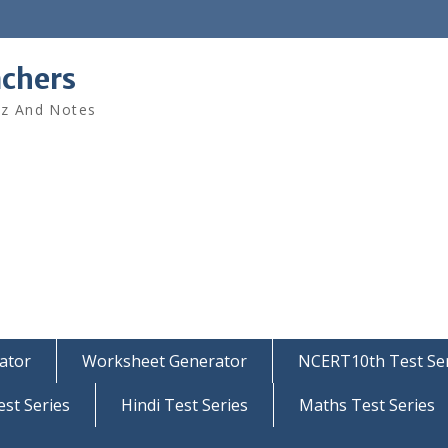
achers
iz And Notes
ator
Worksheet Generator
NCERT10th Test Ser
est Series
Hindi Test Series
Maths Test Series