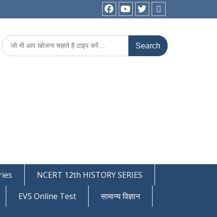
facebook
youtube
Twitter
WhatsApp
Search
for:
ies
NCERT 12th HISTORY SERIES
EVS Online Test
सामान्य विज्ञान