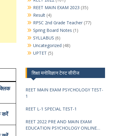
REET MAIN EXAM 2023
(35)
Result
(4)
RPSC 2nd Grade Teacher
(77)
Spring Board Notes
(1)
SYLLABUS
(6)
Uncategorized
(48)
UPTET
(5)
शिक्षा मनोविज्ञान टेस्ट सीरीज
क्लिक
REET MAIN EXAM PSYCHOLOGY TEST-
1
REET L-1 SPECIAL TEST-1
 करें
REET 2022 PRE AND MAIN EXAM
EDUCATION PSYCHOLOGY ONLINE
TEST -68
 करें