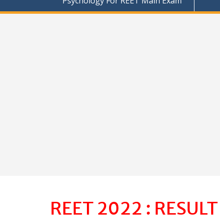
Psychology For REET Main Exam
REET 2022 : RESUL