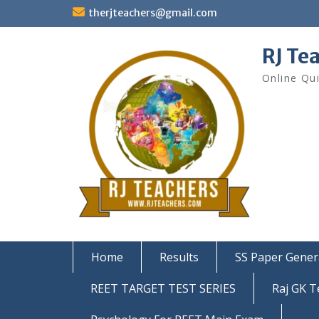
Skip
therjteachers@gmail.com
to
content
RJ Te
Online Qu
Home
Results
SS Paper Gener
REET TARGET TEST SERIES
Raj GK T