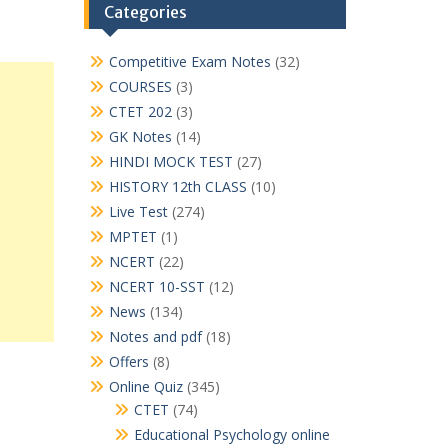
Categories
Competitive Exam Notes
(32)
COURSES
(3)
CTET 202
(3)
GK Notes
(14)
HINDI MOCK TEST
(27)
HISTORY 12th CLASS
(10)
Live Test
(274)
MPTET
(1)
NCERT
(22)
NCERT 10-SST
(12)
News
(134)
Notes and pdf
(18)
Offers
(8)
Online Quiz
(345)
CTET
(74)
Educational Psychology online