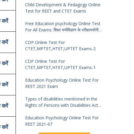
Child Development & Pedagogy Online
Test for REET and CTET Exams
 करें
Free Education psychology Online Test
For All Exams: शिक्षा मनोविज्ञान के परीक्षापयोगी
प्रश्न
 करें
CDP Online Test For
CTET,MPTET,HTET,UPTET Exams-2
CDP Online Test For
 करें
CTET,MPTET,HTET,UPTET Exams-1
Education Psychology Online Test For
 करें
REET 2021 Exam
Types of disabilities mentioned in the
 करें
Rights of Persons with Disabilities Act
2016 and symptoms of identification
Education Psychology Online Test For
REET 2021-67
 करें