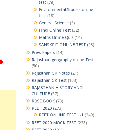
test
(78)
Environmental Studies online
test
(18)
General Science
(3)
Hindi Online Test
(32)
Maths Online Quiz
(14)
SANSKRIT ONLINE TEST
(23)
Prev. Papers
(14)
Rajasthan geography online Test
(50)
Rajasthan GK Notes
(21)
Rajasthan GK Test
(103)
RAJASTHAN HISTORY AND
CULTURE
(57)
RBSE BOOK
(73)
REET 2020
(273)
REET ONLINE TEST L-1
(249)
REET 2020 MOCK TEST
(228)
REET 2022
(101)